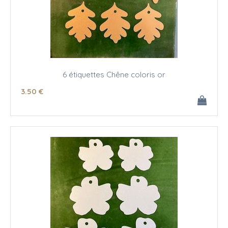
6 étiquettes Chêne coloris or
3
.50
€