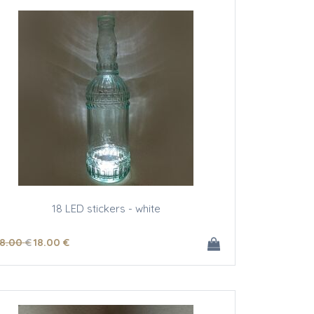
18 LED stickers - white
8
.00
€
18
.00
€