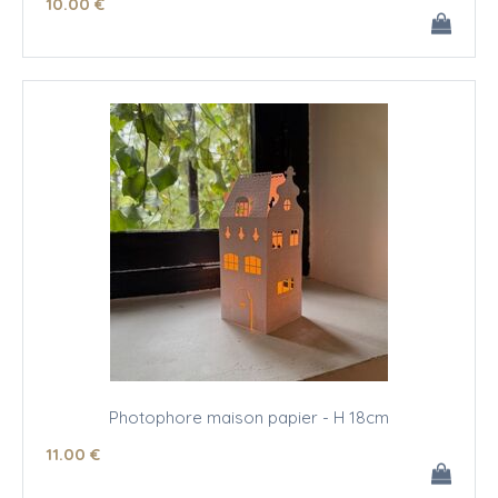
10
.00
€
Photophore maison papier - H 18cm
11
.00
€