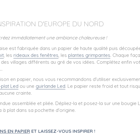
NSPIRATION D'EUROPE DU NORD
t créez immédiatement une ambiance chaleureuse !
aise est fabriquée dans un papier de haute qualité puis découpée
it
, les
rideaux des fenêtres
, les
plantes grimpantes
. Chaque faça
des villages différents au gré de vos idées. Complétez enfin vo
..
son en papier, nous vous recommandons d'utiliser exclusivement u
-plat Led
ou une
guirlande Led
. Le papier reste froid et tout ris
aucune crainte.
due assemblée et pliée. Dépliez-la et posez-la sur une bougie Le
à plat dans sa pochette d'origine.
NS EN PAPIER
ET LAISSEZ-VOUS INSPIRER !