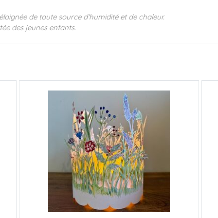
loignée de toute source d'humidité et de chaleur.
rtée des jeunes enfants.