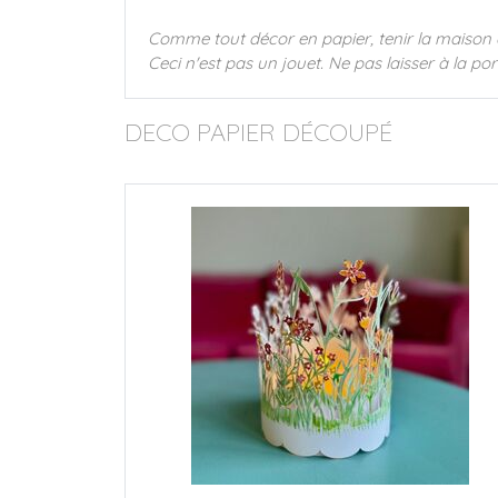
Comme tout décor en papier, tenir la maison é
Ceci n'est pas un jouet. Ne pas laisser à la po
DECO PAPIER DÉCOUPÉ