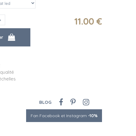
11
.00
€
t
qualité
échelles
BLOG
Fan Facebook et Instagram
-10%