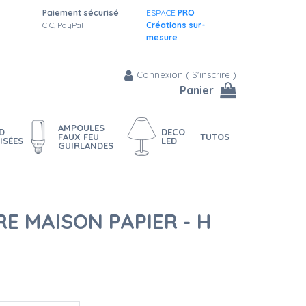
Paiement sécurisé
ESPACE
PRO
CIC, PayPal
Créations sur-
mesure
Connexion
(
S'inscrire
)
Panier
AMPOULES
D
DECO
FAUX FEU
TUTOS
ISÉES
LED
GUIRLANDES
E MAISON PAPIER - H