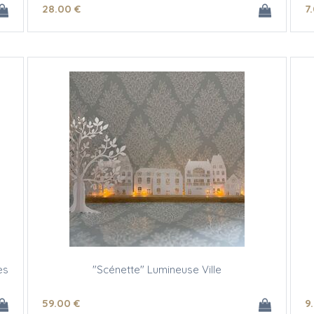
28
.00
€
7
es
"Scénette" Lumineuse Ville
59
.00
€
9