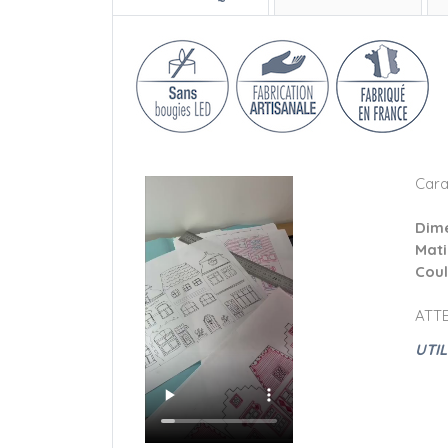
Cara
Dime
Mat
Coul
ATTE
UTIL