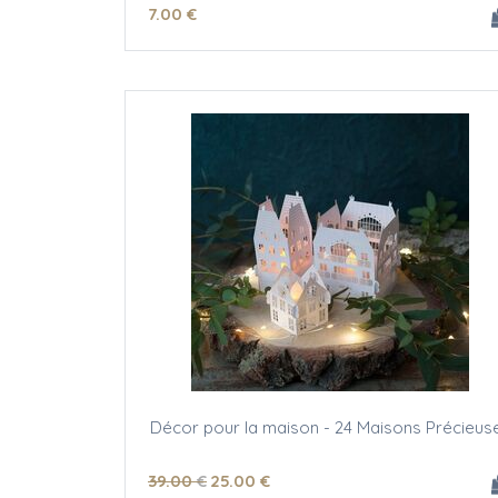
7
.00
€
Décor pour la maison - 24 Maisons Précieus
39
.00
€
25
.00
€