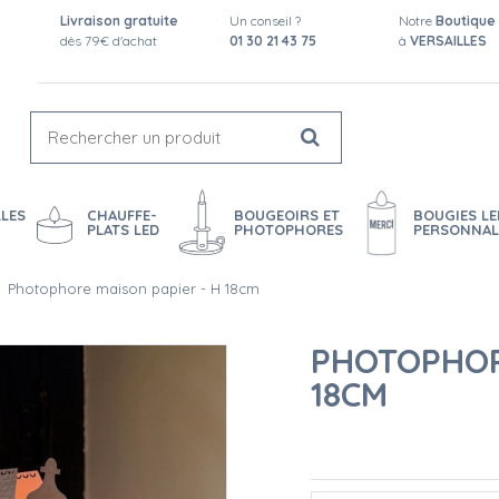
Livraison gratuite
Un conseil ?
Notre
Boutique
dès 79€ d'achat
01 30 21 43 75
à
VERSAILLES
LES
CHAUFFE-
BOUGEOIRS ET
BOUGIES LE
PLATS LED
PHOTOPHORES
PERSONNAL
Photophore maison papier - H 18cm
PHOTOPHOR
18CM