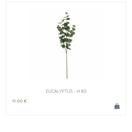
EUCALYPTUS - H 80
11
.00
€