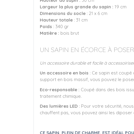
Hauteur du sapin :
30 cm
Largeur la plus grande du sapin :
19 cm
Dimensions du socle
: 21 x 6 cm
Hauteur totale
: 31 cm
Poids
: 340 gr
Matière :
bois brut
UN SAPIN EN ÉCORCE À POSE
Un accessoire durable et facile à accessoiriser
Un accessoire en bois
: Ce sapin est coupé 
support en bois massif, vous pouvez le pose
Eco-responsable :
Coupé dans des bois issu
traitement chimique.
Des lumières LED
: Pour votre sécurité, no
chauffent pas, vous pouvez ainsi les diposer 
CE SAPIN, PLEIN DE CHARME, EST IDÉAL P