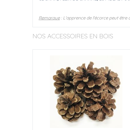
Remarque
: L'apprence de l'écorce peut être d
NOS ACCESSOIRES EN BOIS