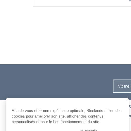
NOUS
ENTRE NOUS
Afin de vous offrir une expérience optimale, Bloolands utilise des
L'équipe
Recrutement
cookies pour améliorer son site, afficher des contenus
L'histoire de Bloolands
Agenda
personnalisés et pour le bon fonctionnement du site.
Nos clients
Contact