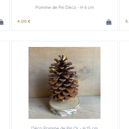
Pomme de Pin Déco - H 6 cm
4
.00
€
5
Déco Pomme de Pin Or - H 15 cm