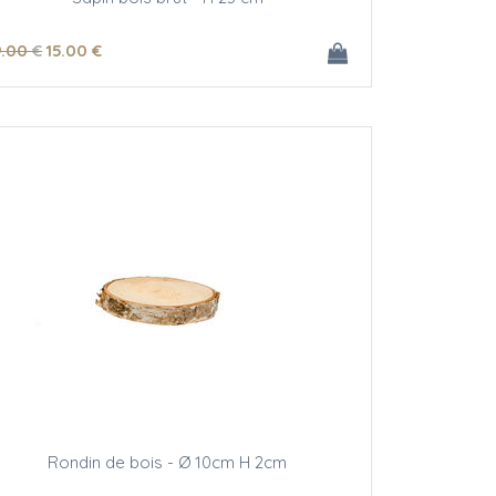
9
.00
€
15
.00
€
Rondin de bois - Ø 10cm H 2cm