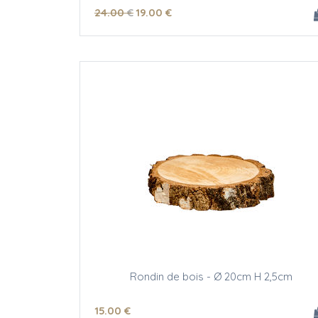
24
.00
€
19
.00
€
Rondin de bois - Ø 20cm H 2,5cm
15
.00
€