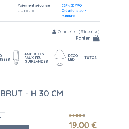
Paiement sécurisé
ESPACE
PRO
CIC, PayPal
Créations sur-
mesure
Connexion
(
S'inscrire
)
Panier
AMPOULES
D
DECO
FAUX FEU
TUTOS
ISÉES
LED
GUIRLANDES
 BRUT - H 30 CM
24
.00
€
19
.00
€