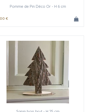
Pomme de Pin Déco Or - H 6 cm
.00
€
Sapin bois brut - H 25 cm