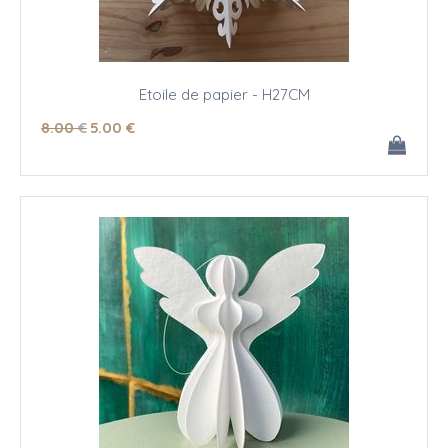
Etoile de papier - H27CM
8
.00
€
5
.00
€