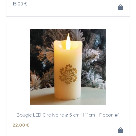
15
.00
€
Bougie LED Cire Ivoire ø 5 cm H 11cm - Flocon #1
22
.00
€