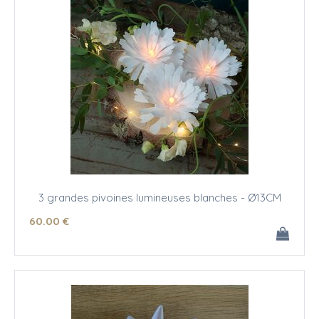
3 grandes pivoines lumineuses blanches - Ø13CM
60
.00
€