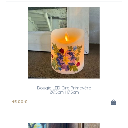
Bougie LED Cire Primevère
Ø7,5cm H7,5cm
45
.00
€