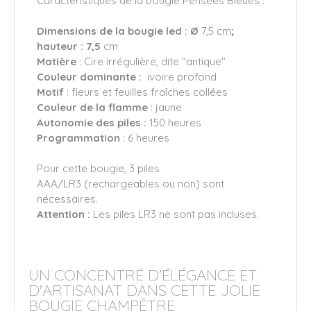
Caractéristiques de la bougie Pensées Bleues :
Dimensions de la bougie led : Ø
7,5 cm
;
hauteur : 7,5
cm
Matière
: Cire irrégulière, dite "antique"
Couleur dominante :
ivoire profond
Motif
: fleurs et feuilles fraîches collées
Couleur de la flamme
: jaune
Autonomie des piles :
150 heures
Programmation
: 6 heures
Pour cette bougie, 3 piles
AAA/LR3 (rechargeables ou non) sont
nécessaires.
Attention :
Les piles LR3 ne sont pas incluses.
UN CONCENTRÉ D'ÉLÉGANCE ET
D'ARTISANAT DANS CETTE JOLIE
BOUGIE CHAMPÊTRE