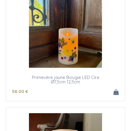
Primevère jaune Bougie LED Cire
Ø7,5cm 12,5cm
58
.00
€