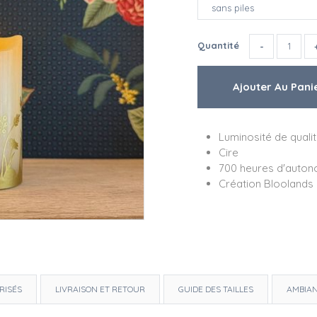
Quantité
Luminosité de quali
Cire
700 heures d'autono
Création Bloolands
RISÉS
LIVRAISON ET RETOUR
GUIDE DES TAILLES
AMBIA