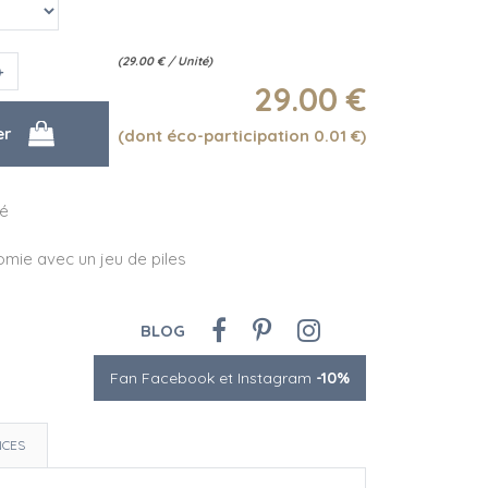
(
29.00
€
/ Unité)
29
.00
€
(dont éco-participation 0.01
€
)
té
mie avec un jeu de piles
BLOG
Fan Facebook et Instagram
-10%
NCES