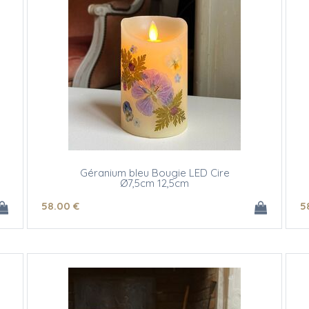
Géranium bleu Bougie LED Cire
Ø7,5cm 12,5cm
58
.00
€
5