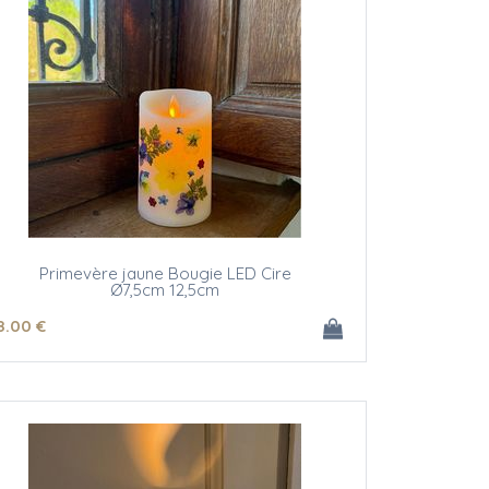
Primevère jaune Bougie LED Cire
Ø7,5cm 12,5cm
8
.00
€