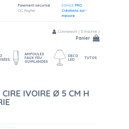
Paiement sécurisé
ESPACE
PRO
CIC, PayPal
Créations sur-
mesure
Connexion
(
S'inscrire
)
Panier
AMPOULES
D
DECO
FAUX FEU
TUTOS
ISÉES
LED
GUIRLANDES
 CIRE IVOIRE Ø 5 CM H
RIE