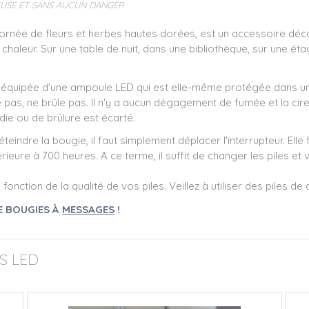
REUSE ET SANS AUCUN DANGER
 ornée de fleurs et herbes hautes dorées, est un accessoire déco
chaleur. Sur une table de nuit, dans une bibliothèque, sur une éta
 équipée d'une ampoule LED qui est elle-même protégée dans une
pas, ne brûle pas. Il n'y a aucun dégagement de fumée et la cire
ndie ou de brûlure est écarté.
 éteindre la bougie, il faut simplement déplacer l'interrupteur. El
ieure à 700 heures. A ce terme, il suffit de changer les piles e
ction de la qualité de vos piles. Veillez à utiliser des piles de q
 BOUGIES À
MESSAGES
!
S LED