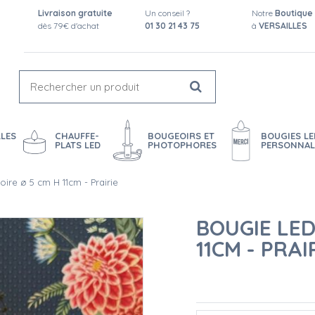
Livraison gratuite
Un conseil ?
Notre
Boutique
dès 79€ d'achat
01 30 21 43 75
à
VERSAILLES
LES
CHAUFFE-
BOUGEOIRS ET
BOUGIES LE
PLATS LED
PHOTOPHORES
PERSONNAL
oire ø 5 cm H 11cm - Prairie
BOUGIE LED
11CM - PRAI