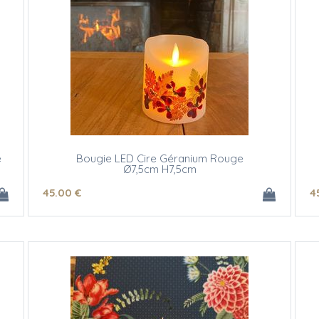
e
Bougie LED Cire Géranium Rouge
Ø7,5cm H7,5cm
45
.00
€
4