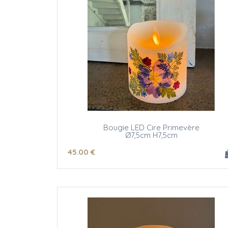
Bougie LED Cire Primevère
Ø7,5cm H7,5cm
45
.00
€