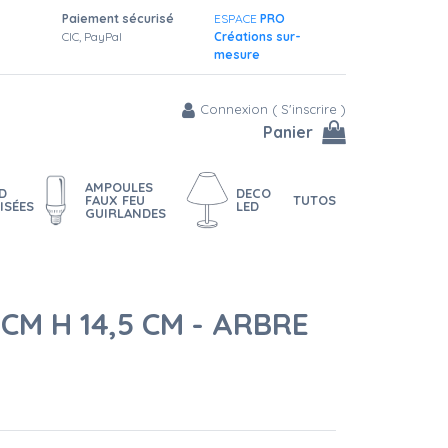
Paiement sécurisé
ESPACE
PRO
CIC, PayPal
Créations sur-
mesure
Connexion
(
S'inscrire
)
Panier
AMPOULES
D
DECO
FAUX FEU
TUTOS
ISÉES
LED
GUIRLANDES
 CM H 14,5 CM - ARBRE