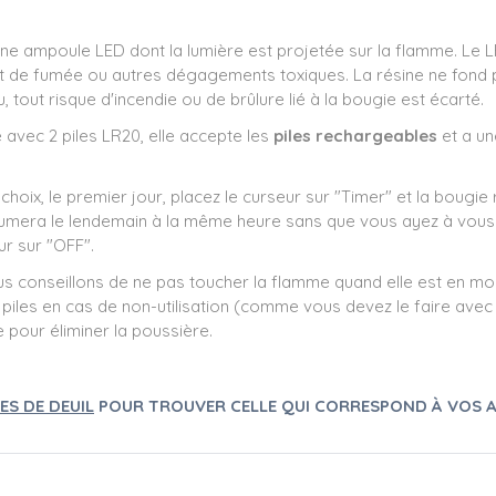
ne ampoule LED dont la lumière est projetée sur la flamme. Le L
t de fumée ou autres dégagements toxiques. La résine ne fond pa
, tout risque d'incendie ou de brûlure lié à la bougie est écarté.
 avec 2 piles LR20, elle accepte les
piles rechargeables
et a un
 choix, le premier jour, placez le curseur sur "Timer" et la bougie
 rallumera le lendemain à la même heure sans que vous ayez à vo
eur sur "OFF".
us conseillons de ne pas toucher la flamme quand elle est en mo
s piles en cas de non-utilisation (comme vous devez le faire avec 
ne pour éliminer la poussière.
ES DE DEUIL
POUR TROUVER CELLE QUI CORRESPOND À VOS A