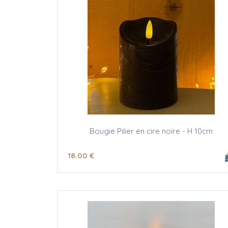
Bougie Pilier en cire noire - H 10cm
18
.00
€