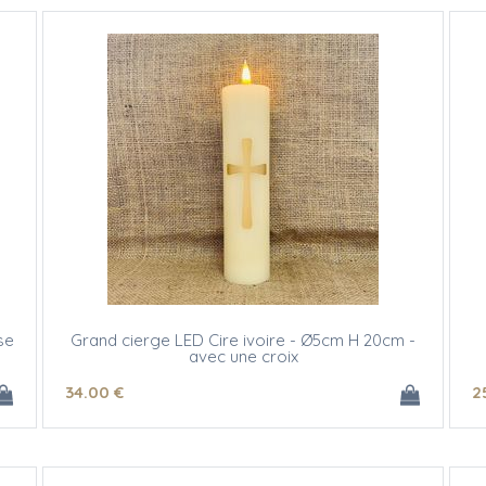
se
Grand cierge LED Cire ivoire - Ø5cm H 20cm -
avec une croix
34
.00
€
2