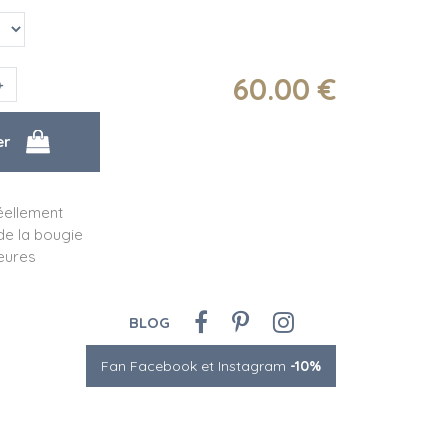
60
.00
€
éellement
e la bougie
eures
BLOG
Fan Facebook et Instagram
-10%