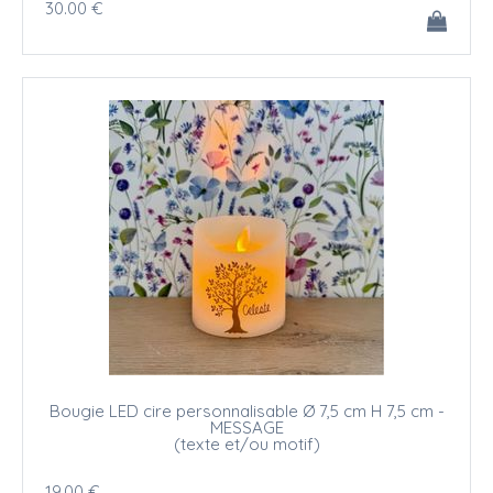
30
.00
€
Bougie LED cire personnalisable Ø 7,5 cm H 7,5 cm -
MESSAGE
(texte et/ou motif)
19
.00
€