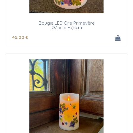
Bougie LED Cire Primevère
Ø7,5cm H7,5cm
45
.00
€