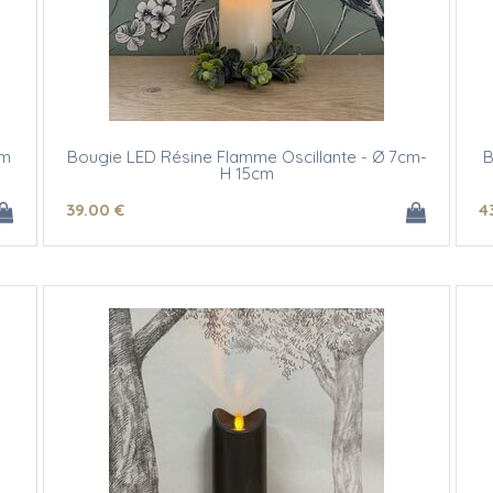
cm
Bougie LED Résine Flamme Oscillante - Ø 7cm-
B
H 15cm
39
.00
€
4