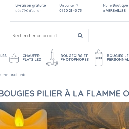
Livraison gratuite
Un conseil ?
Notre
Boutique
dès 79€ d'achat
01 30 21 43 75
à
VERSAILLES
LES
CHAUFFE-
BOUGEOIRS ET
BOUGIES LE
PLATS LED
PHOTOPHORES
PERSONNAL
amme oscillante
BOUGIES PILIER À LA FLAMME 