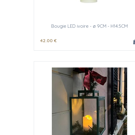
Bougie LED ivoire - ø 9CM - H14.5CM
42
.00
€