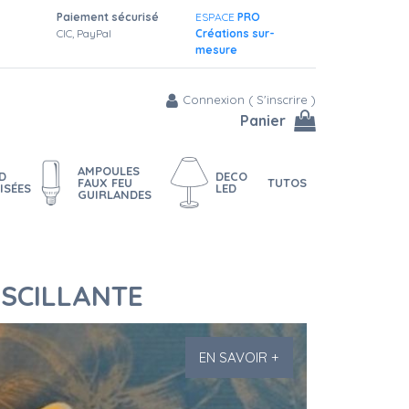
Paiement sécurisé
ESPACE
PRO
CIC, PayPal
Créations sur-
mesure
Connexion
(
S'inscrire
)
Panier
AMPOULES
D
DECO
FAUX FEU
TUTOS
ISÉES
LED
GUIRLANDES
OSCILLANTE
EN SAVOIR +