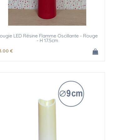
ougie LED Résine Flamme Oscillante - Rouge
- H 17.5cm
3
.00
€