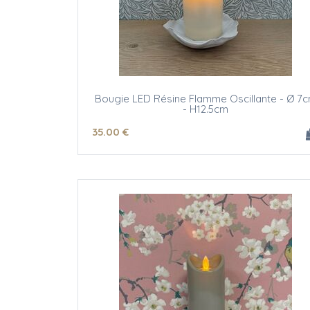
Bougie LED Résine Flamme Oscillante - Ø 7
- H12.5cm
35
.00
€