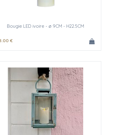
Bougie LED ivoire - ø 9CM - H22.5CM
8
.00
€