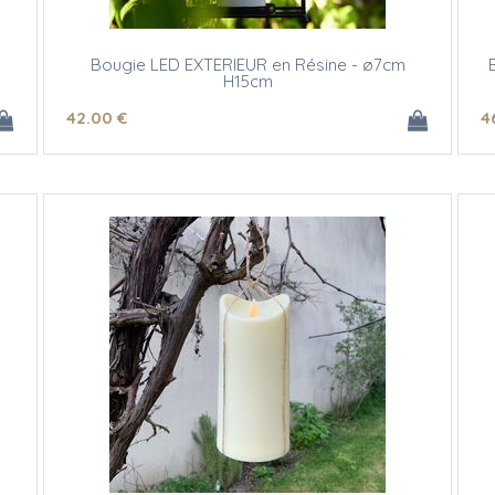
Bougie LED EXTERIEUR en Résine - ø7cm
H15cm
42
.00
€
4