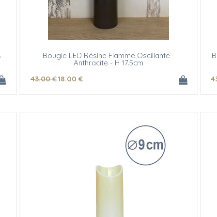
s
Bougie LED Résine Flamme Oscillante -
B
Anthracite - H 17.5cm
43
.00
€
18
.00
€
4