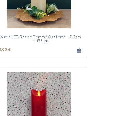
ougie LED Résine Flamme Oscillante - Ø 7cm
- H 17.5cm
3
.00
€