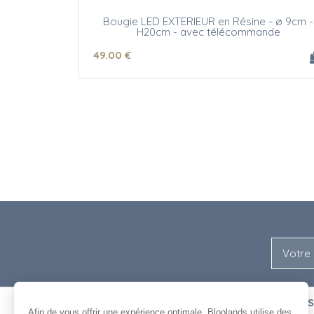
Bougie LED EXTERIEUR en Résine - ø 9cm -
H20cm - avec télécommande
49
.00
€
NOUS
ENTRE NOUS
Afin de vous offrir une expérience optimale, Bloolands utilise des