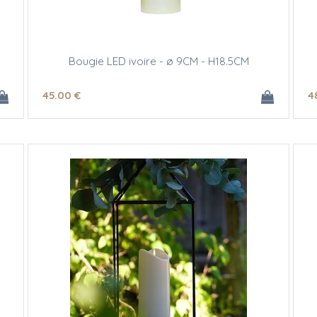
Bougie LED ivoire - ø 9CM - H18.5CM
45
.00
€
4