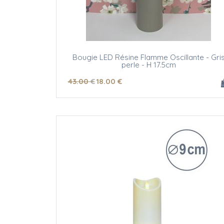
Bougie LED Résine Flamme Oscillante - Gri
perle - H 17.5cm
43
.00
€
18
.00
€