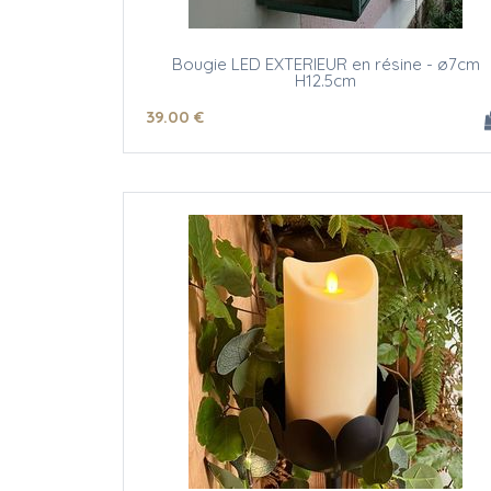
Bougie LED EXTERIEUR en résine - ø7cm
H12.5cm
39
.00
€