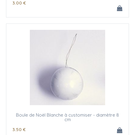
3
.00
€
Boule de Noël Blanche à customiser - diamètre 8
cm
3
.50
€