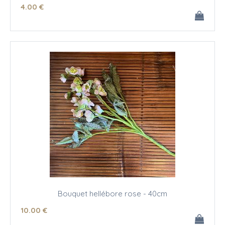
4
.00
€
Bouquet hellébore rose - 40cm
10
.00
€