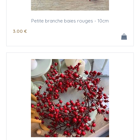
Petite branche baies rouges - 10cm
3
.00
€