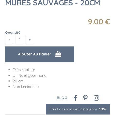
MÛRES SAUVAGES - 20CM
9
.00
€
Quantité
Très réaliste
Un Noël gourmand
20 cm
Non lumineuse
BLOG
Fan Facebook et Instagram
-10%