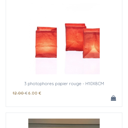
3 photophores papier rouge - H10X8CM
12
.00
€
6
.00
€