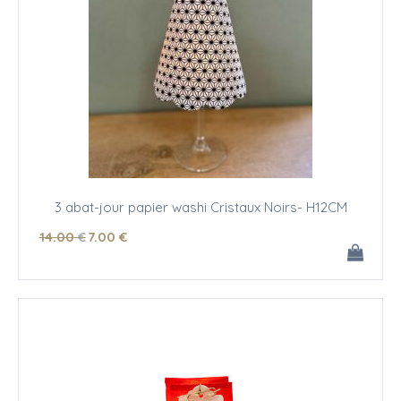
3 abat-jour papier washi Cristaux Noirs- H12CM
14
.00
€
7
.00
€