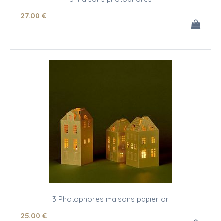
27
.00
€
3 Photophores maisons papier or
25
.00
€