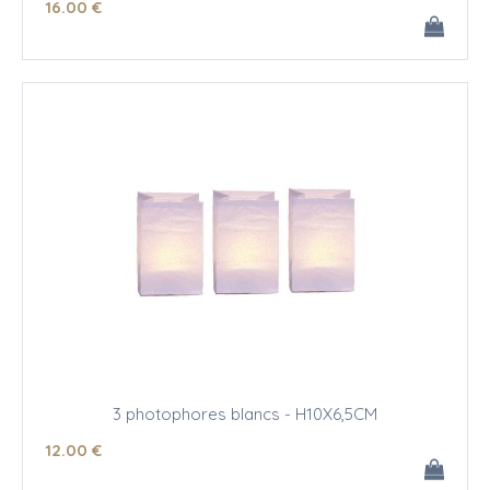
16
.00
€
3 photophores blancs - H10X6,5CM
12
.00
€