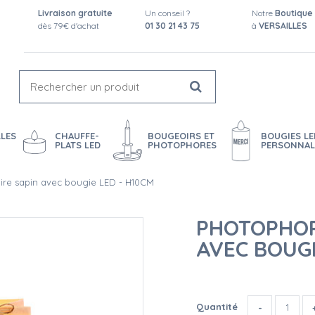
Livraison gratuite
Un conseil ?
Notre
Boutique
dès 79€ d'achat
01 30 21 43 75
à
VERSAILLES
LES
CHAUFFE-
BOUGEOIRS ET
BOUGIES LE
PLATS LED
PHOTOPHORES
PERSONNAL
ire sapin avec bougie LED - H10CM
PHOTOPHORE
AVEC BOUGI
Quantité