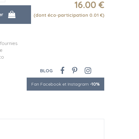
16
.00
€
(dont éco-participation 0.01
€
)
 fournies
le
co
BLOG
Fan Facebook et Instagram
-10%