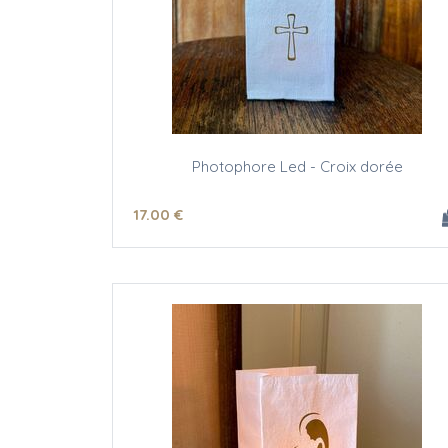
Photophore Led - Croix dorée
17
.00
€