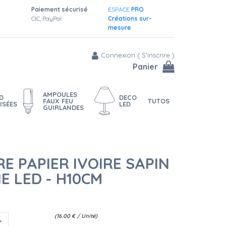
Paiement sécurisé
ESPACE
PRO
CIC, PayPal
Créations sur-
mesure
Connexion
(
S'inscrire
)
Panier
AMPOULES
D
DECO
FAUX FEU
TUTOS
ISÉES
LED
GUIRLANDES
 PAPIER IVOIRE SAPIN
E LED - H10CM
(
16.00
€
/ Unité)