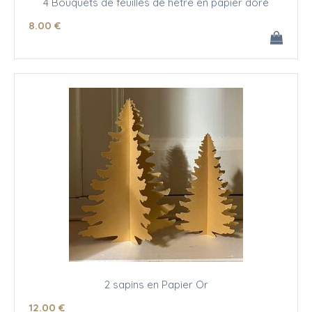
4 Bouquets de feuilles de hêtre en papier doré
8
.00
€
2 sapins en Papier Or
12
.00
€