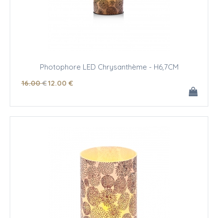
Photophore LED Chrysanthème - H6,7CM
16
.00
€
12
.00
€