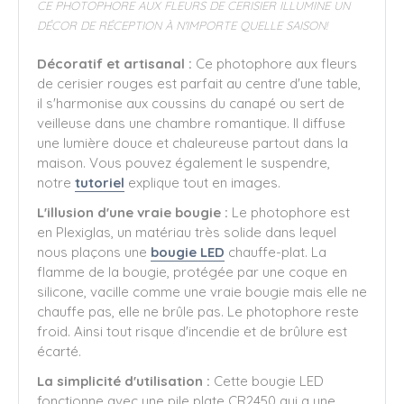
CE PHOTOPHORE AUX FLEURS DE CERISIER ILLUMINE UN
DÉCOR DE RÉCEPTION À N'IMPORTE QUELLE SAISON!
Décoratif et artisanal :
Ce photophore aux fleurs
de cerisier rouges est parfait au centre d'une table,
il s'harmonise aux coussins du canapé ou sert de
veilleuse dans une chambre romantique. Il diffuse
une lumière douce et chaleureuse partout dans la
maison. Vous pouvez également le suspendre,
notre
tutoriel
explique tout en images.
L'illusion d'une vraie bougie :
Le photophore est
en Plexiglas, un matériau très solide dans lequel
nous plaçons une
bougie LED
chauffe-plat. La
flamme de la bougie, protégée par une coque en
silicone, vacille comme une vraie bougie mais elle ne
chauffe pas, elle ne brûle pas. Le photophore reste
froid. Ainsi tout risque d'incendie et de brûlure est
écarté.
La simplicité d'utilisation :
Cette bougie LED
fonctionne avec une pile plate CR2450 qui a une