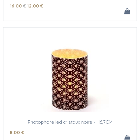
16
.00
€
12
.00
€
Photophore led cristaux noirs - H6,7CM
8
.00
€