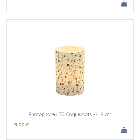
Photophore LED Coquelicots - H 9 cm
19
.00
€