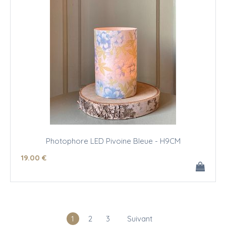
Photophore LED Pivoine Bleue - H9CM
19
.00
€
1
2
3
Suivant