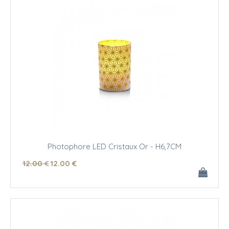
Photophore LED Cristaux Or - H6,7CM
12
.00
€
12
.00
€