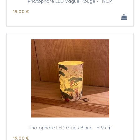
Photophore LED Vague Rouge - H9CM
19
.00
€
Photophore LED Grues Blanc - H 9 cm
19
.00
€