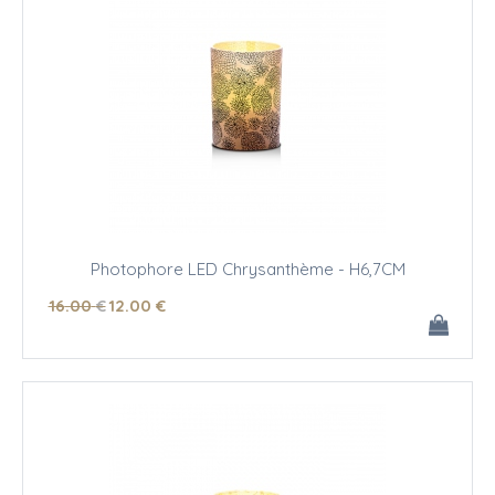
Photophore LED Chrysanthème - H6,7CM
16
.00
€
12
.00
€