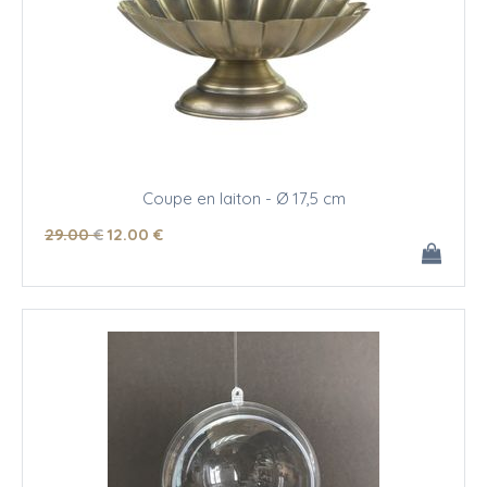
Coupe en laiton - Ø 17,5 cm
29
.00
€
12
.00
€