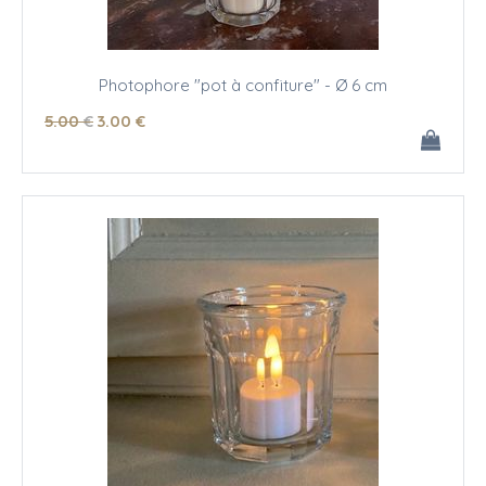
Photophore "pot à confiture" - Ø 6 cm
5
.00
€
3
.00
€