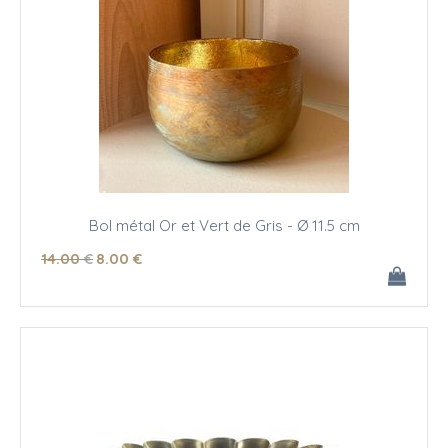
Bol métal Or et Vert de Gris - Ø 11.5 cm
14
.00
€
8
.00
€