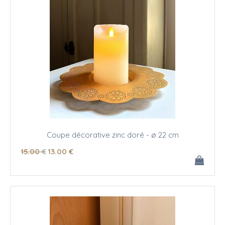
Coupe décorative zinc doré - ø 22 cm
15
.00
€
13
.00
€