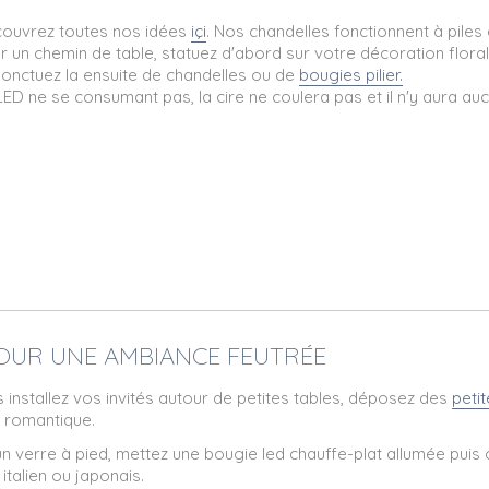
ouvrez toutes nos idées
içi
. Nos chandelles fonctionnent à piles 
r un chemin de table, statuez d'abord sur votre décoration flora
ponctuez la ensuite de chandelles ou de
bougies pilier.
LED ne se consumant pas, la cire ne coulera pas et il n'y aura auc
POUR UNE AMBIANCE FEUTRÉE
s installez vos invités autour de petites tables, déposez des
peti
s romantique.
n verre à pied, mettez une bougie led chauffe-plat allumée puis c
italien ou japonais.