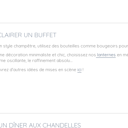
ECLAIRER UN BUFFET
n style champêtre, utilisez des bouteilles comme bougeoirs pou
ne décoration minimaliste et chic, choisissez nos
lanternes
en mé
me oscillante, le raffinement absolu...
rez d'autres idées de mises en scène
ici
!
 UN DÎNER AUX CHANDELLES