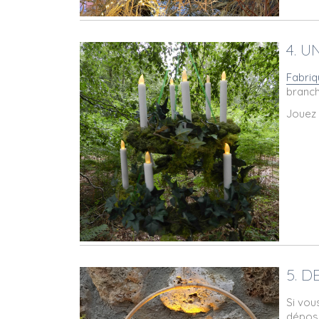
4. 
Fabri
branch
Jouez 
5. 
Si vou
dépose