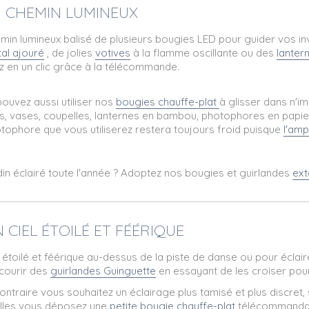
UN CHEMIN LUMINEUX
min lumineux balisé de plusieurs bougies LED pour guider vos i
al ajouré
, de jolies
votives
à la flamme oscillante ou des
lanter
z en un clic grâce à la télécommande.
ouvez aussi utiliser nos
bougies chauffe-plat
à glisser dans n'i
s, vases, coupelles, lanternes en bambou, photophores en papier 
tophore que vous utiliserez restera toujours froid puisque
l'amp
din éclairé toute l'année ? Adoptez nos bougies et guirlandes
ext
N CIEL ÉTOILÉ ET FÉÉRIQUE
l étoilé et féérique au-dessus de la piste de danse ou pour éclaire
 courir des
guirlandes Guinguette
en essayant de les croiser pour 
contraire vous souhaitez un éclairage plus tamisé et plus discre
lles vous déposez une
petite bougie chauffe-plat
télécommandabl