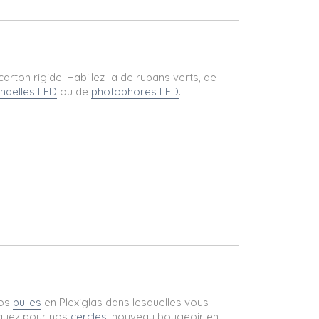
carton rigide. Habillez-la de rubans verts, de
ndelles LED
ou de
photophores LED
.
nos
bulles
en Plexiglas dans lesquelles vous
aquez pour nos
cercles
, nouveau bougeoir en