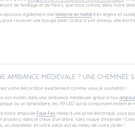
décoré de feuillage et de fleurs, que nous créons dans notre ateli
proposons également une
lanterne en métal
très légère et solid
u pour recevoir une bougie pilier. Grâce à son anneau, elle est fa
UNE AMBIANCE MÉDIÉVALE ? UNE CHEMINÉE S
ez votre décoration exactement comme vous le souhaitez !
z vos invités dans une ambiance médiévale grâce à nos
ampoul
plique ou un lampadaire, les 99 LED qui la composent imitent le
 à notre ampoule
Faux-Feu
reliée à une prise électrique, vous p
n brasero, dans le creux d'un arbre, sans risque d'incendie ! Co
is, un chandelier et votre salon est au milieu de votre jardin !