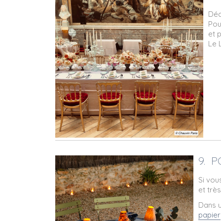
Déc
Pou
et 
Le 
9. 
Si vou
et trè
Dans u
papier