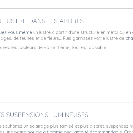
UN LUSTRE DANS LES ARBRES
quez vous même
un lustre à partir d'une structure en métal ou en 
ages, de feuilles et de fleurs... Puis garnissez votre lustre de
cha
avec les couleurs de votre thème, tout est possible !
DES SUSPENSIONS LUMINEUSES
s souhaitez un éclairage plus tamisé et plus discret, suspendez 
z une petite
bougie à flamme oscillante télécommandable
. Cr