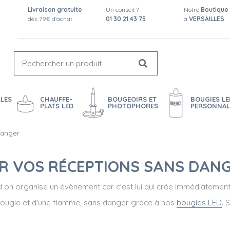
Livraison gratuite
Un conseil ?
Notre
Boutique
dès 79€ d'achat
01 30 21 43 75
à
VERSAILLES
LES
CHAUFFE-
BOUGEOIRS ET
BOUGIES LE
PLATS LED
PHOTOPHORES
PERSONNAL
danger
RER VOS RÉCEPTIONS SANS DAN
d on organise un évènement car c'est lui qui crée immédiatemen
ne bougie et d'une flamme, sans danger grâce à nos
bougies LED
. 