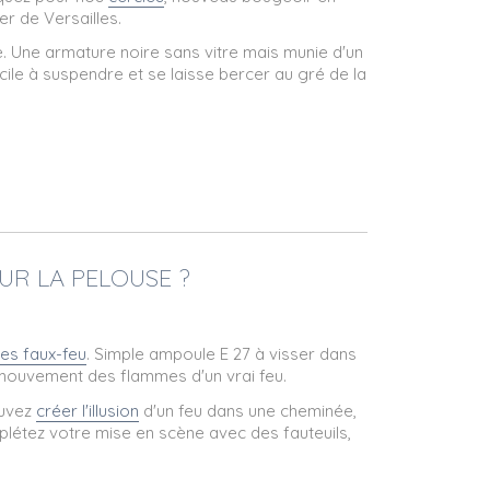
er de Versailles.
e. Une armature noire sans vitre mais munie d'un
cile à suspendre et se laisse bercer au gré de la
UR LA PELOUSE ?
es faux-feu
. Simple ampoule E 27 à visser dans
 mouvement des flammes d'un vrai feu.
ouvez
créer l'illusion
d'un feu dans une cheminée,
mplétez votre mise en scène avec des fauteuils,