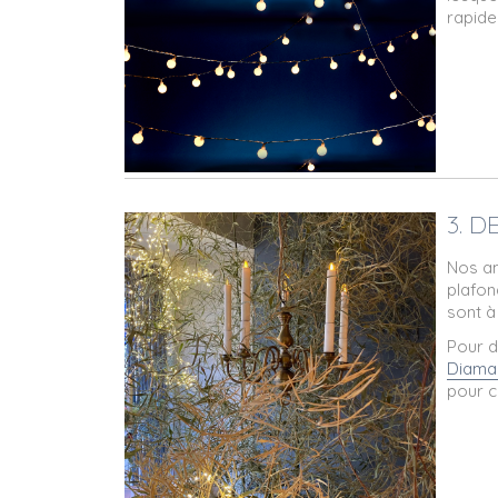
rapide
3. 
Nos a
plafon
sont à 
Pour d
Diama
pour c