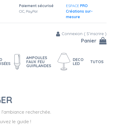
Paiement sécurisé
ESPACE
PRO
CIC, PayPal
Créations sur-
mesure
Connexion
(
S'inscrire
)
Panier
AMPOULES
D
DECO
FAUX FEU
TUTOS
ISÉES
LED
GUIRLANDES
GER
t l'ambiance recherchée.
Suivez le guide !