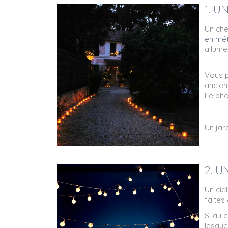
1. 
Un che
en mét
allume
Vous p
ancien
Le pho
Un jar
2. U
Un cie
faites
Si au 
lesque