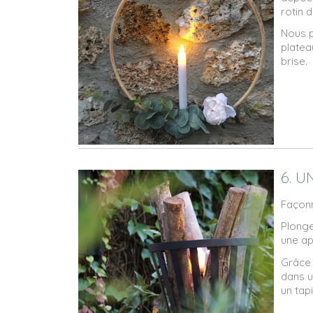
rotin 
Nous 
platea
brise.
6. 
Façonn
Plonge
une ap
Grâce
dans u
un tap