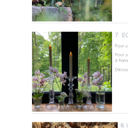
7. 
Pour u
Pour u
à flam
Découv
8.