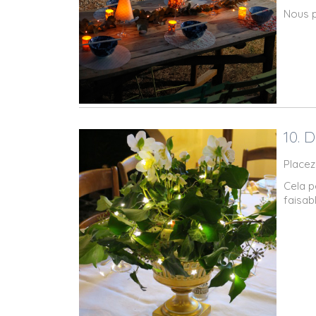
Nous p
10. 
Placez
Cela p
faisab