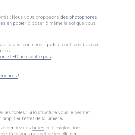
nvités : Nous vous proposons
des photophores
nes en papier
à poser à même le sol que vous
mporte quel contenant : pots à confiture, bocaux
fin...
oule LED ne chauffe pas
.
érieures
!
r les tables : Si la structure vous le permet,
amplifier l'effet de la lumière.
t, suspendez nos
bulles
en Plexiglas dans
e. Cela vous permet de les allumer