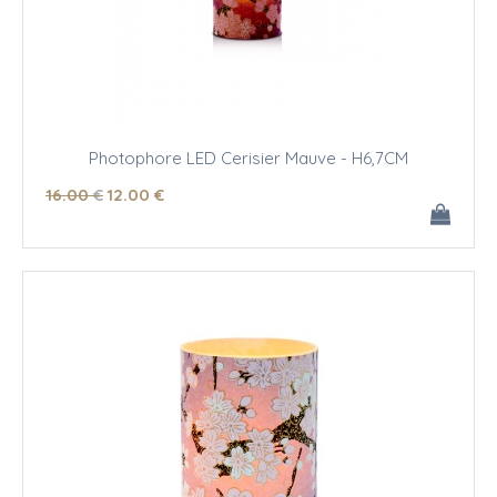
Photophore LED Cerisier Mauve - H6,7CM
16
.00
€
12
.00
€