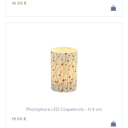
16
.00
€
Photophore LED Coquelicots - H 9 cm
19
.00
€