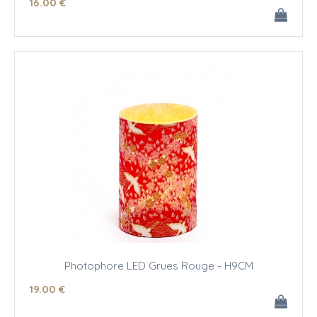
16
.00
€
Photophore LED Grues Rouge - H9CM
19
.00
€