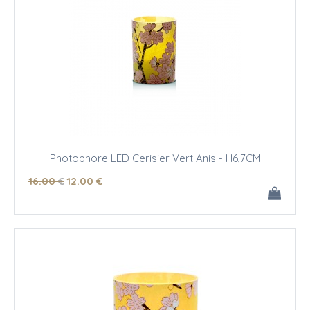
Photophore LED Cerisier Vert Anis - H6,7CM
16
.00
€
12
.00
€