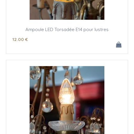
Ampoule LED Torsadée E14 pour lustres
12
.00
€