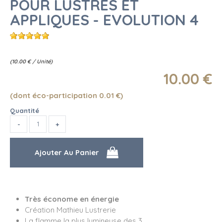
POUR LUSTRES ET
APPLIQUES - EVOLUTION 4
(
10.00
€
/ Unité)
10
.00
€
(dont éco-participation 0.01
€
)
Quantité
Très économe en énergie
Création Mathieu Lustrerie
La flamme la plus lumineuse des 3