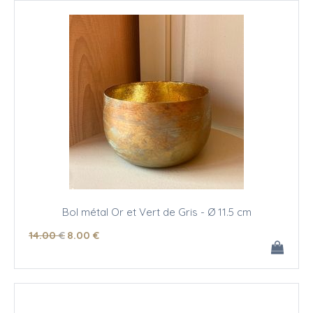
Bol métal Or et Vert de Gris - Ø 11.5 cm
14
.00
€
8
.00
€