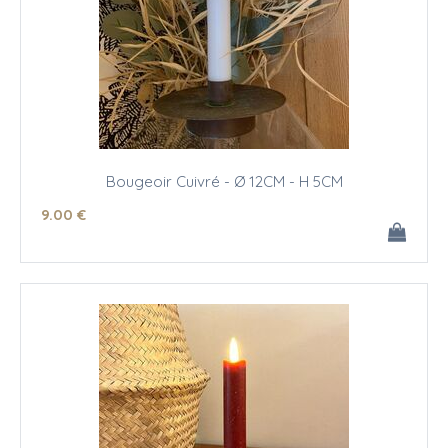
Bougeoir Cuivré - Ø 12CM - H 5CM
9
.00
€