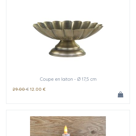
Coupe en laiton - Ø 17,5 cm
29
.00
€
12
.00
€