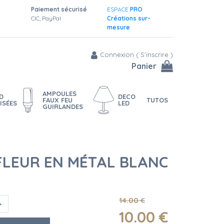
Paiement sécurisé
ESPACE
PRO
CIC, PayPal
Créations sur-
mesure
Connexion
(
S'inscrire
)
Panier
AMPOULES
D
DECO
FAUX FEU
TUTOS
ISÉES
LED
GUIRLANDES
FLEUR EN MÉTAL BLANC
14
.00
€
10
.00
€