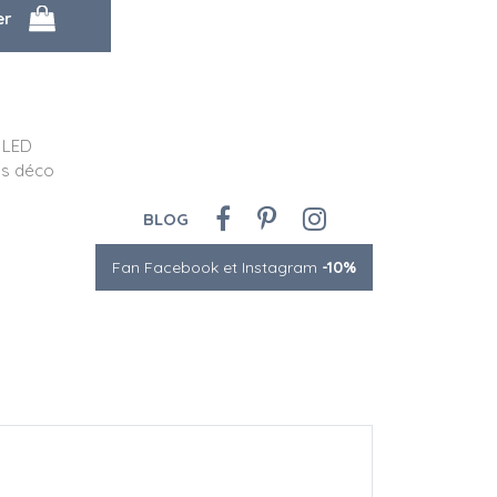
 LED
es déco
BLOG
Fan Facebook et Instagram
-10%