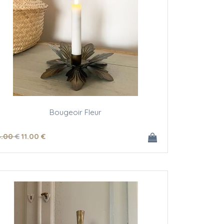
Bougeoir Fleur
6
.00
€
11
.00
€