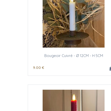
Bougeoir Cuivré - Ø 12CM - H 5CM
9
.00
€