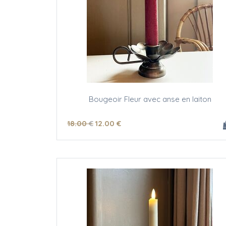
Bougeoir Fleur avec anse en laiton
18
.00
€
12
.00
€