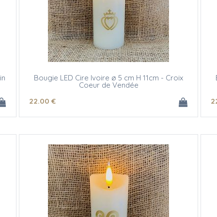
in
Bougie LED Cire Ivoire ø 5 cm H 11cm - Croix
Coeur de Vendée
22
.00
€
2