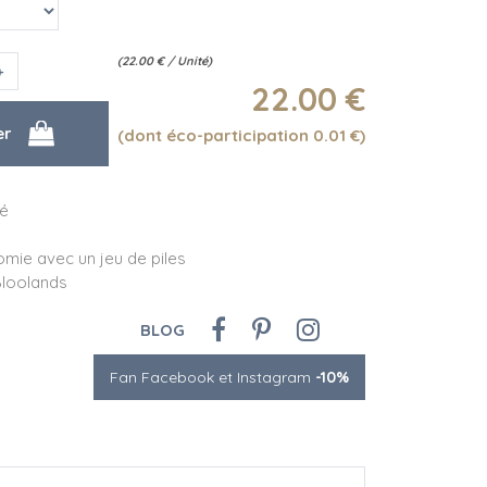
(
22.00
€
/ Unité)
22
.00
€
(dont éco-participation 0.01
€
)
té
mie avec un jeu de piles
Bloolands
BLOG
Fan Facebook et Instagram
-10%