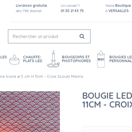
Livraison gratuite
Un conseil ?
Notre
Boutique
dès 79€ d'achat
01 30 21 43 75
à
VERSAILLES
LES
CHAUFFE-
BOUGEOIRS ET
BOUGIES LE
PLATS LED
PHOTOPHORES
PERSONNAL
re Ivoire ø 5 cm H 11cm - Croix Scouts Marins
BOUGIE LED
11CM - CRO