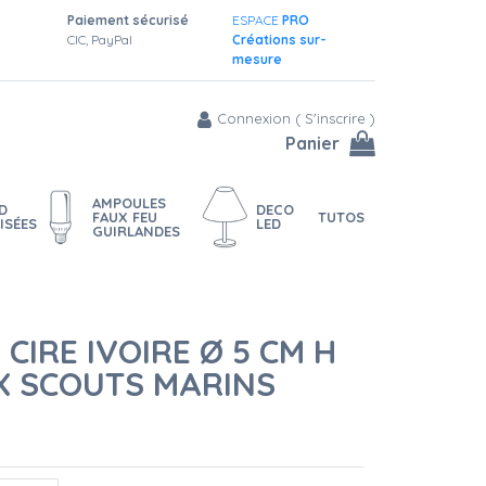
Paiement sécurisé
ESPACE
PRO
CIC, PayPal
Créations sur-
mesure
Connexion
(
S'inscrire
)
Panier
AMPOULES
D
DECO
FAUX FEU
TUTOS
ISÉES
LED
GUIRLANDES
 CIRE IVOIRE Ø 5 CM H
IX SCOUTS MARINS