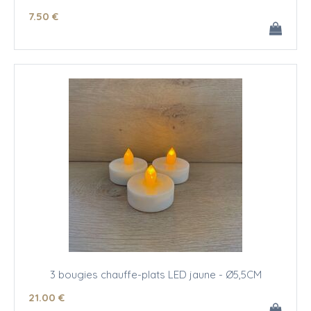
7
.50
€
3 bougies chauffe-plats LED jaune - Ø5,5CM
21
.00
€