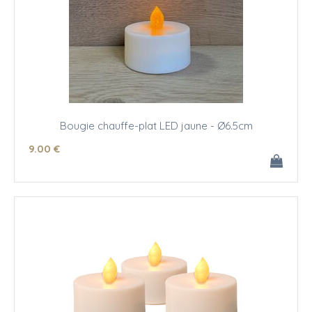
Bougie chauffe-plat LED jaune - Ø6.5cm
9
.00
€