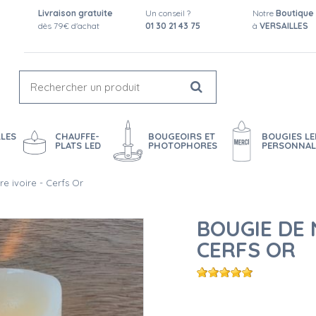
Livraison gratuite
Un conseil ?
Notre
Boutique
dès 79€ d'achat
01 30 21 43 75
à
VERSAILLES
LES
CHAUFFE-
BOUGEOIRS ET
BOUGIES LE
PLATS LED
PHOTOPHORES
PERSONNAL
e ivoire - Cerfs Or
BOUGIE DE 
CERFS OR