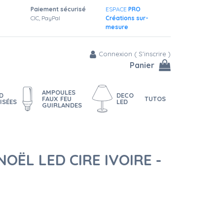
Paiement sécurisé
ESPACE
PRO
CIC, PayPal
Créations sur-
mesure
Connexion
(
S'inscrire
)
Panier
AMPOULES
D
DECO
FAUX FEU
TUTOS
ISÉES
LED
GUIRLANDES
NOËL LED CIRE IVOIRE -