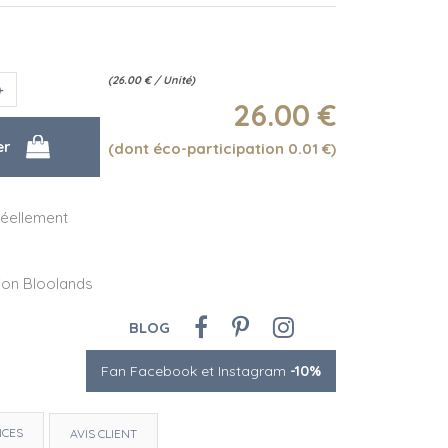
(
26.00
€
/ Unité)
26
.00
€
(dont éco-participation 0.01
€
)
éellement
tion Bloolands
BLOG
Fan Facebook et Instagram
-10%
NCES
AVIS CLIENT