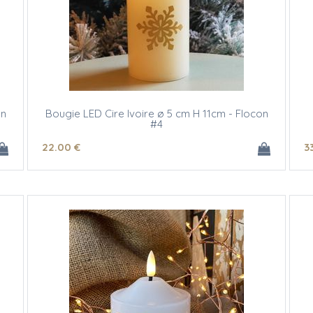
on
Bougie LED Cire Ivoire ø 5 cm H 11cm - Flocon
#4
22
.00
€
3