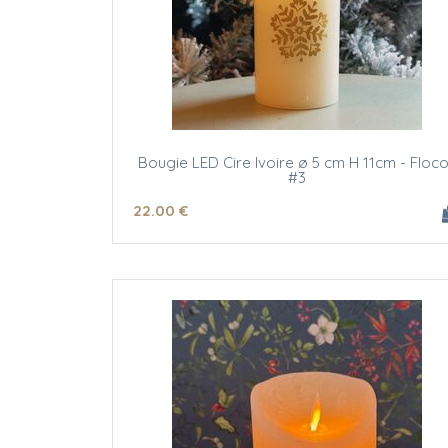
Bougie LED Cire Ivoire ø 5 cm H 11cm - Floc
#3
22
.00
€