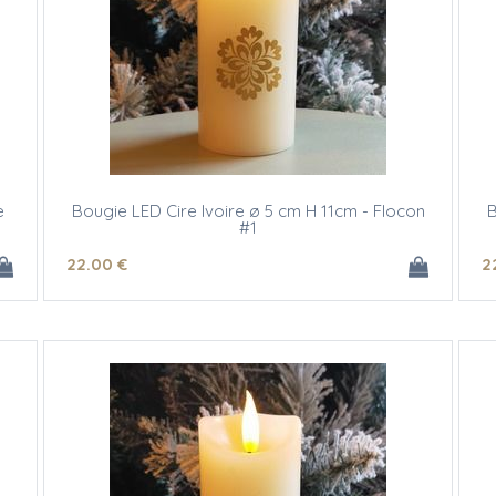
e
Bougie LED Cire Ivoire ø 5 cm H 11cm - Flocon
B
#1
22
.00
€
2