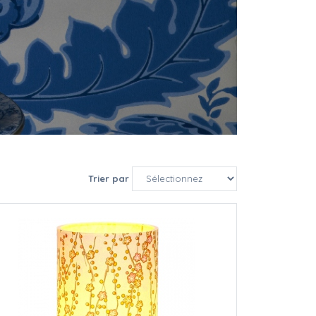
ce et tamisée.
Trier par