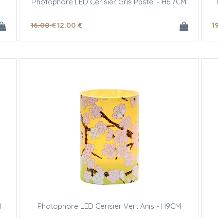
Photophore LED Cerisier Gris Pastel - H6,7CM
16
.00
€
12
.00
€
1
M
Photophore LED Cerisier Vert Anis - H9CM