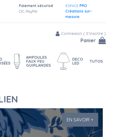
Paiement sécurisé
ESPACE
PRO
CIC, PayPal
Créations sur-
mesure
Connexion
(
S'inscrire
)
Panier
AMPOULES
D
DECO
FAUX FEU
TUTOS
ISÉES
LED
GUIRLANDES
LIEN
EN SAVOIR +