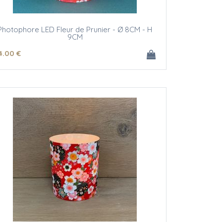
Photophore LED Fleur de Prunier - Ø 8CM - H
9CM
4
.00
€