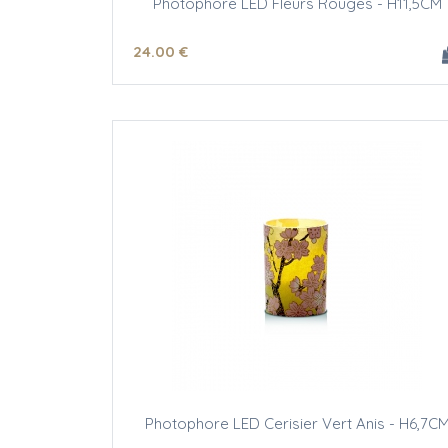
Photophore LED Fleurs Rouges - H11,5CM
24
.00
€
Photophore LED Cerisier Vert Anis - H6,7C