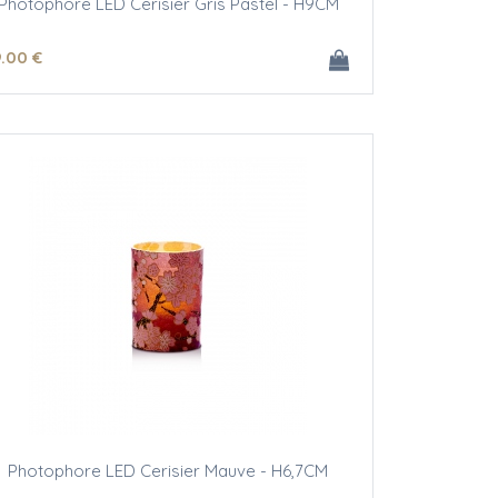
Photophore LED Cerisier Gris Pastel - H9CM
9
.00
€
Photophore LED Cerisier Mauve - H6,7CM