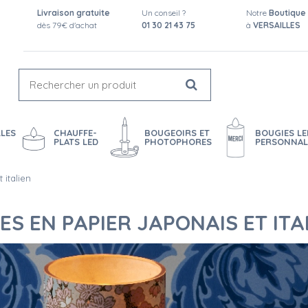
Livraison gratuite
Un conseil ?
Notre
Boutique
dès 79€ d'achat
01 30 21 43 75
à
VERSAILLES
LES
CHAUFFE-
BOUGEOIRS ET
BOUGIES LE
PLATS LED
PHOTOPHORES
PERSONNAL
 italien
S EN PAPIER JAPONAIS ET ITA