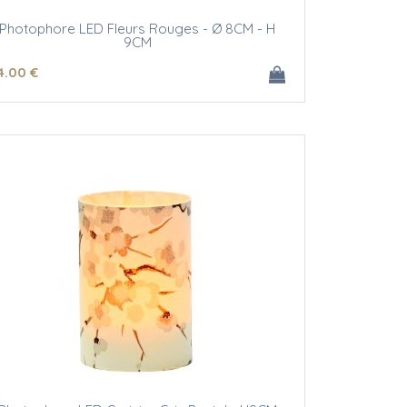
Photophore LED Fleurs Rouges - Ø 8CM - H
9CM
4
.00
€