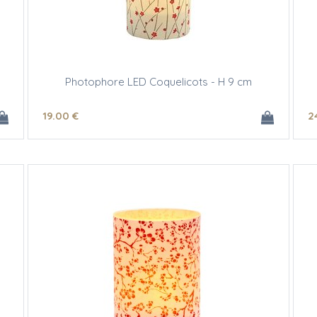
Photophore LED Coquelicots - H 9 cm
19
.00
€
2