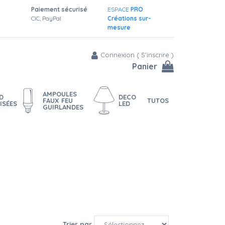
Paiement sécurisé
ESPACE
PRO
CIC, PayPal
Créations sur-
mesure
Connexion
(
S'inscrire
)
Panier
AMPOULES
D
DECO
FAUX FEU
TUTOS
ISÉES
LED
GUIRLANDES
sance ou un mot pour offrir un cadeau original et pérenne à un ami.
Trier par