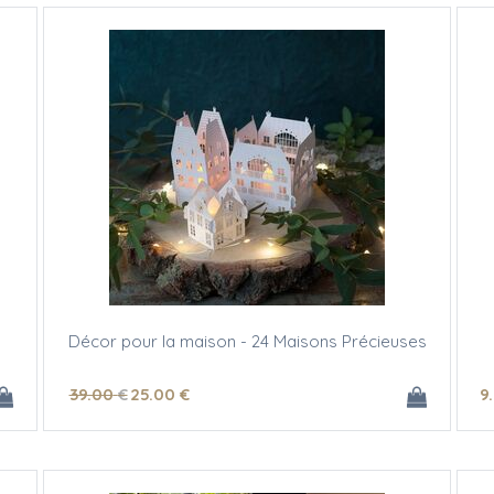
Décor pour la maison - 24 Maisons Précieuses
39
.00
€
25
.00
€
9