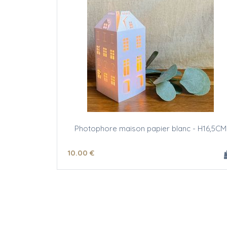
Photophore maison papier blanc - H16,5CM
10
.00
€