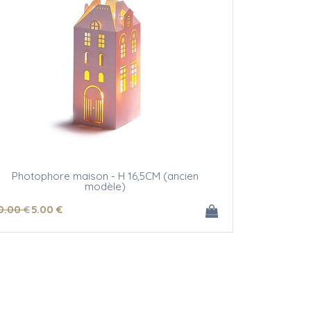
Photophore maison - H 16,5CM (ancien
modèle)
0
.00
€
5
.00
€