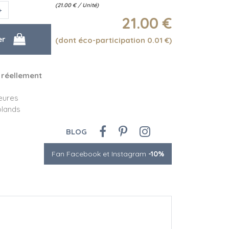
(
21.00
€
/ Unité)
21
.00
€
(dont éco-participation 0.01
€
)
 réellement
eures
oolands
BLOG
Fan Facebook et Instagram
-10%