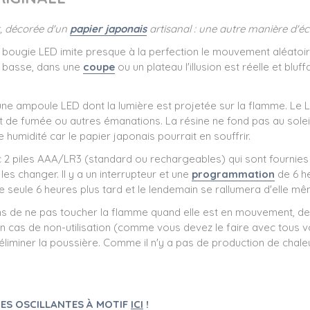
, décorée d'un
papier japonais
artisanal : une autre manière d'écl
 bougie LED imite presque à la perfection le mouvement aléatoire
e basse, dans une
coupe
ou un plateau l'illusion est réelle et bl
e ampoule LED dont la lumière est projetée sur la flamme. Le L
 de fumée ou autres émanations. La résine ne fond pas au soleil 
humidité car le papier japonais pourrait en souffrir.
c 2 piles AAA/LR3 (standard ou rechargeables) qui sont fournies 
 les changer. Il y a un interrupteur et une
programmation
de 6 h
e seule 6 heures plus tard et le lendemain se rallumera d'elle mê
ns de ne pas toucher la flamme quand elle est en mouvement, de 
en cas de non-utilisation (comme vous devez le faire avec tous vos 
 éliminer la poussière. Comme il n'y a pas de production de cha
ES OSCILLANTES À MOTIF
ICI
!