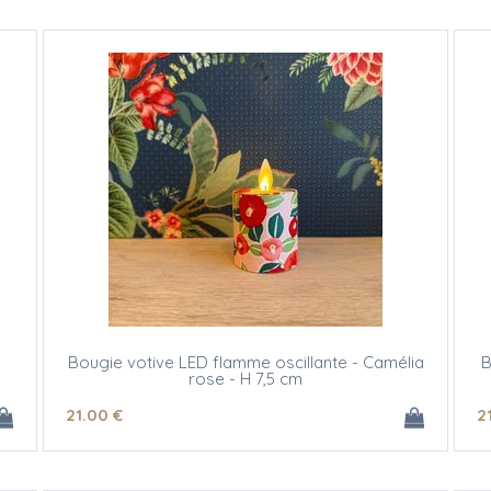
Bougie votive LED flamme oscillante - Camélia
B
rose - H 7,5 cm
21
.00
€
2