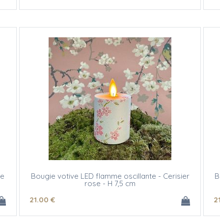
ne
Bougie votive LED flamme oscillante - Cerisier
B
rose - H 7,5 cm
21
.00
€
2