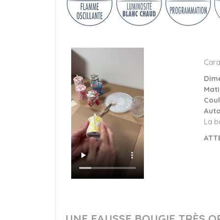
Cara
Dime
Mati
Coul
Auto
La b
ATT
UNE FAUSSE BOUGIE TRÈS O