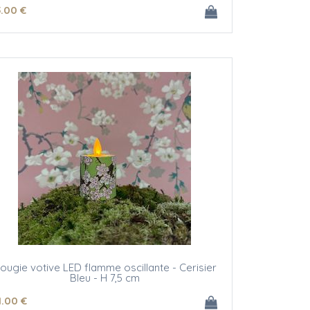
5
.00
€
ougie votive LED flamme oscillante - Cerisier
Bleu - H 7,5 cm
1
.00
€