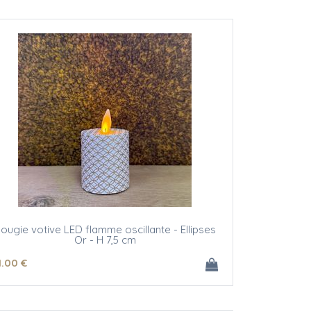
ougie votive LED flamme oscillante - Ellipses
Or - H 7,5 cm
1
.00
€