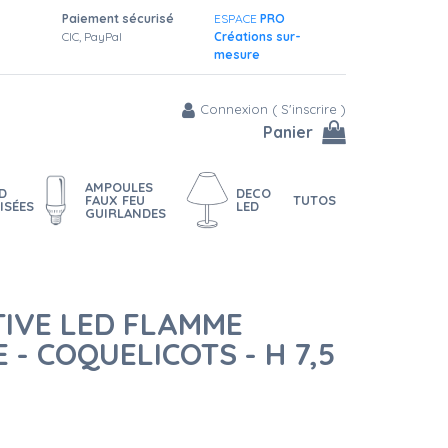
Paiement sécurisé
ESPACE
PRO
CIC, PayPal
Créations sur-
mesure
Connexion
(
S'inscrire
)
Panier
AMPOULES
D
DECO
FAUX FEU
TUTOS
ISÉES
LED
GUIRLANDES
TIVE LED FLAMME
 - COQUELICOTS - H 7,5