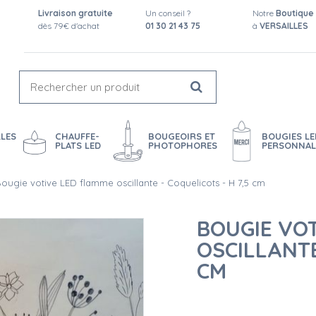
Livraison gratuite
Un conseil ?
Notre
Boutique
dès 79€ d'achat
01 30 21 43 75
à
VERSAILLES
LES
CHAUFFE-
BOUGEOIRS ET
BOUGIES LE
PLATS LED
PHOTOPHORES
PERSONNAL
ougie votive LED flamme oscillante - Coquelicots - H 7,5 cm
BOUGIE VO
OSCILLANTE
CM