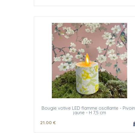
Bougie votive LED flamme oscillante - Pivoi
jaune - H 7,5 cm
21
.00
€