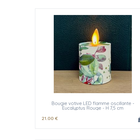
Bougie votive LED flamme oscillante -
Eucalyptus Rouge - H 7,5 cm
21
.00
€