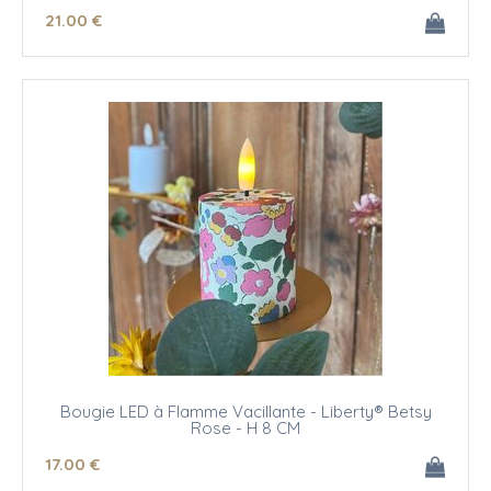
21
.00
€
Bougie LED à Flamme Vacillante - Liberty® Betsy
Rose - H 8 CM
17
.00
€