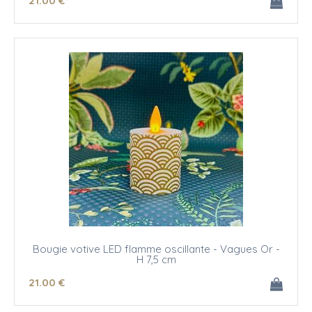
21
.00
€
Bougie votive LED flamme oscillante - Vagues Or -
H 7,5 cm
21
.00
€