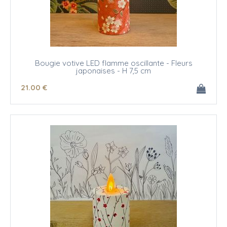
Bougie votive LED flamme oscillante - Fleurs
japonaises - H 7,5 cm
21
.00
€