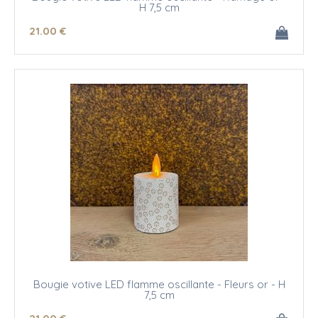
H 7,5 cm
21
.00
€
Bougie votive LED flamme oscillante - Fleurs or - H
7,5 cm