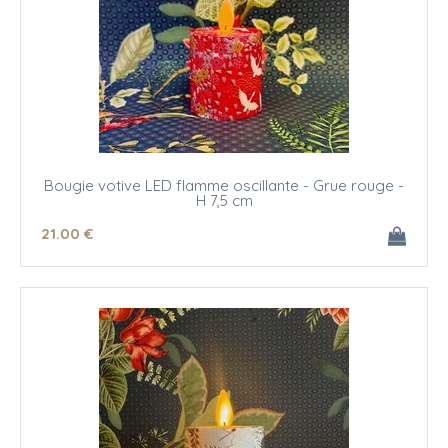
Bougie votive LED flamme oscillante - Grue rouge -
H 7,5 cm
21
.00
€