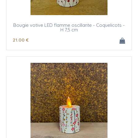
Bougie votive LED flamme oscillante - Coquelicots -
H 7,5 cm
21
.00
€