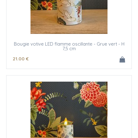
Bougie votive LED flamme oscillante - Grue vert - H
7,5 cm
21
.00
€