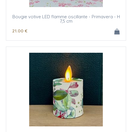
Bougie votive LED flamme oscillante - Primavera - H
7,5 cm
21
.00
€