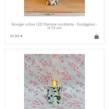
Bougie votive LED flamme oscillante - Eucalyptus -
H 7,5 cm
21
.00
€