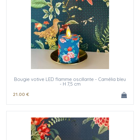
Bougie votive LED flamme oscillante - Camélia bleu
- H 7,5 cm
21
.00
€