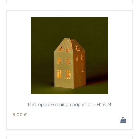
Photophore maison papier or - H15CM
9
.00
€