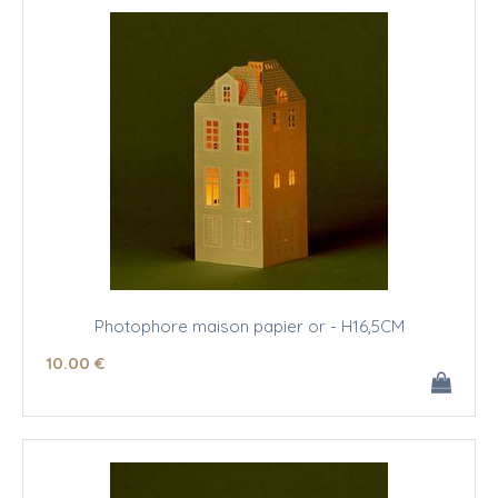
Photophore maison papier or - H16,5CM
10
.00
€