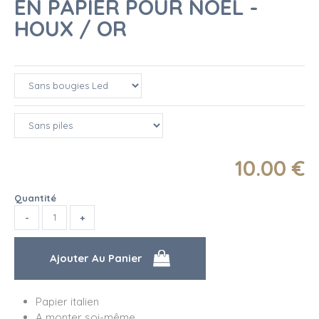
EN PAPIER POUR NOËL -
HOUX / OR
10
.00
€
Quantité
Papier italien
A monter soi-même