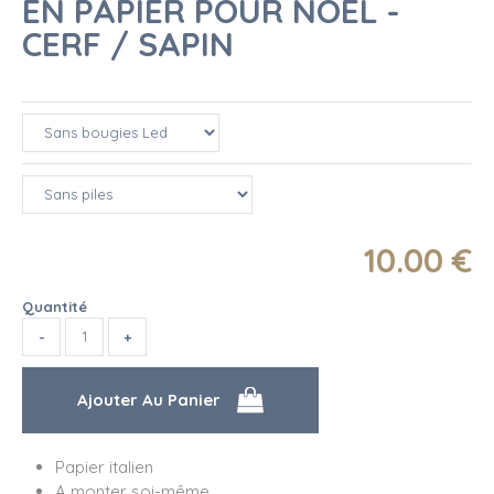
EN PAPIER POUR NOËL -
CERF / SAPIN
10
.00
€
Quantité
Papier italien
A monter soi-même