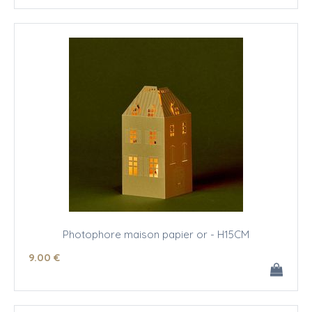
Photophore maison papier or - H15CM
9
.00
€