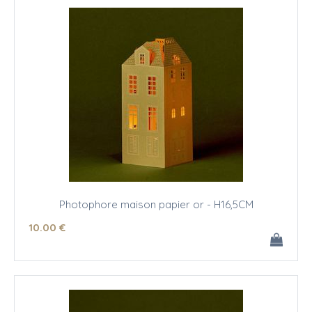
Photophore maison papier or - H16,5CM
10
.00
€