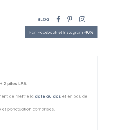
BLOG
Fan Facebook et Instagram
-10%
 2 piles LR3.
ment de mettre la
date au dos
et en bas de
) et ponctuation comprises.