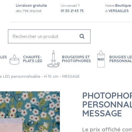
Livraison gratuite
Un conseil ?
Notre
Boutique
dès 79€ d'achat
01 30 21 43 75
à
VERSAILLES
LES
CHAUFFE-
BOUGEOIRS ET
BOUGIES LE
PLATS LED
PHOTOPHORES
PERSONNAL
 LED personnalisable - H 10 cm - MESSAGE
PHOTOPHOR
PERSONNALI
MESSAGE
Le prix affiché co