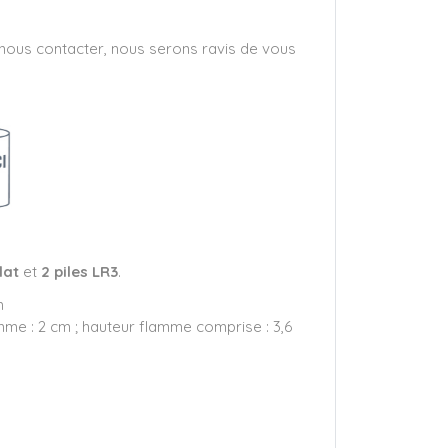
à nous contacter, nous serons ravis de vous
lat
et
2 piles LR3
.
m
mme : 2 cm ; hauteur flamme comprise : 3,6