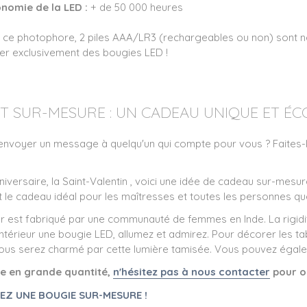
nomie de la LED :
+ de 50 000 heures
 ce photophore, 2 piles AAA/LR3 (rechargeables ou non) sont n
iser exclusivement des bougies LED !
T SUR-MESURE : UN CADEAU UNIQUE ET ÉC
envoyer un message à quelqu'un qui compte pour vous ? Faites-l
iversaire, la Saint-Valentin , voici une idée de cadeau sur-mesur
 le cadeau idéal pour les maîtresses et toutes les personnes qu
r est fabriqué par une communauté de femmes en Inde. La rigidit
térieur une bougie LED, allumez et admirez. Pour décorer les tabl
vous serez charmé par cette lumière tamisée. Vous pouvez égal
 en grande quantité,
n'hésitez pas à nous contacter
pour ob
REZ UNE BOUGIE SUR-MESURE !