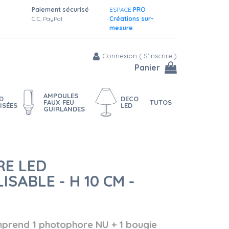
Paiement sécurisé
ESPACE
PRO
CIC, PayPal
Créations sur-
mesure
Connexion
(
S'inscrire
)
Panier
AMPOULES
D
DECO
FAUX FEU
TUTOS
ISÉES
LED
GUIRLANDES
E LED
SABLE - H 10 CM -
mprend 1 photophore NU + 1 bougie