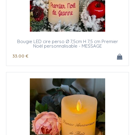
Bougie LED cire perso Ø 7,5cm H 7,5 cm Premier
Noël personnalisable - MESSAGE
33
.00
€