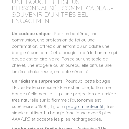
UNE BOUGIE RELIGIEUSE
PERSONNALISÉE COMME CADEAU-
SOUVENIR D'UN TRÈS BEL
ENGAGEMENT
Un cadeau unique :
Pour un baptême, une
communion, une profession de foi ou une
confirmation, offrez à un enfant ou un adulte une
bougie à son nom. Cette bougie Led à la flamme qui
bouge est en cire ivoire. Posée sur une table de
chevet, une étagère ou un bureau, elle diffuse une
lumière chaleureuse, en toute sérénité.
Un réalisme surprenant
: Pourquoi cette bougie
LED est-elle si réussie ? Elle est en cire, la flamme
bouge réellement, et il y a une projection de lumière
très naturelle sur la flamme ; l'autonomie est
supérieure à 150h ; il y a un
programmateur 5h
, très
simple à utiliser. La bougie fonctionne avec 3 piles
AAA/LR3 et accepte les piles rechargeables.
Une bougie est facile à vivre
: L'entretien ? Un