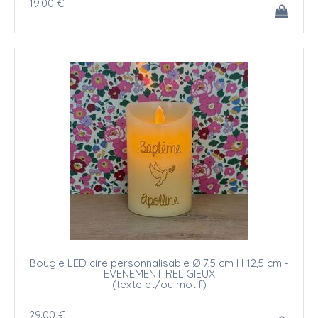
19
.00
€
Bougie LED cire personnalisable Ø 7,5 cm H 12,5 cm -
EVENEMENT RELIGIEUX
(texte et/ou motif)
29
.00
€