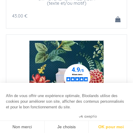
(texte et/ou motif)
43
.00
€
Afin de vous offrir une expérience optimale, Bloolands utilise des
cookies pour améliorer son site, afficher des contenus personnalisés
et pour le bon fonctionnement du site.
Consentements certifiés par
Photophore LED personnalisable - H 10 cm - INITIALE
Non merci
Je choisis
OK pour moi
DU PRENOM