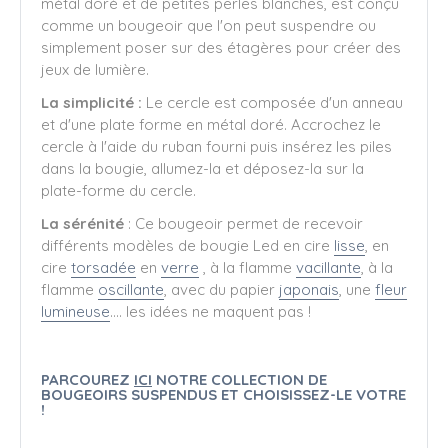
métal doré et de petites perles blanches, est conçu
comme un bougeoir que l'on peut suspendre ou
simplement poser sur des étagères pour créer des
jeux de lumière.
La simplicité
:
Le cercle est composée d'un anneau
et d'une plate forme en métal doré. Accrochez le
cercle à l'aide du ruban fourni puis insérez les piles
dans la bougie, allumez-la et déposez-la sur la
plate-forme du cercle.
La sérénité
: Ce bougeoir permet de recevoir
différents modèles de bougie Led en cire
lisse
, en
cire
torsadée
en
verre
, à la flamme
vacillante
, à la
flamme
oscillante
, avec du papier
japonais
, une
fleur
lumineuse
.... les idées ne maquent pas !
PARCOUREZ
ICI
NOTRE COLLECTION DE
BOUGEOIRS SUSPENDUS ET CHOISISSEZ-LE VOTRE
!