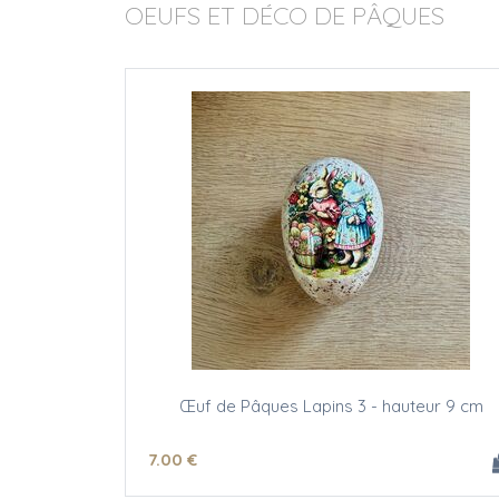
OEUFS ET DÉCO DE PÂQUES
Œuf de Pâques Lapins 3 - hauteur 9 cm
7
.00
€