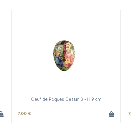
Oeuf de Pâques Dessin 8 - H 9 cm
7
.00
€
7