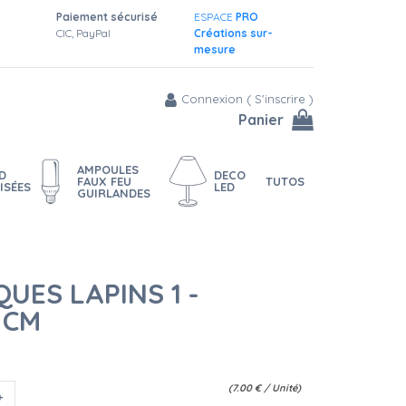
Paiement sécurisé
ESPACE
PRO
CIC, PayPal
Créations sur-
mesure
Connexion
(
S'inscrire
)
Panier
AMPOULES
D
DECO
FAUX FEU
TUTOS
ISÉES
LED
GUIRLANDES
UES LAPINS 1 -
 CM
(
7.00
€
/ Unité)