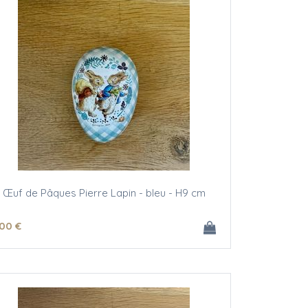
Œuf de Pâques Pierre Lapin - bleu - H9 cm
.00
€