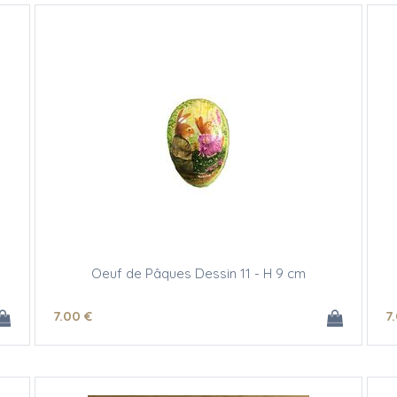
Oeuf de Pâques Dessin 11 - H 9 cm
7
.00
€
7