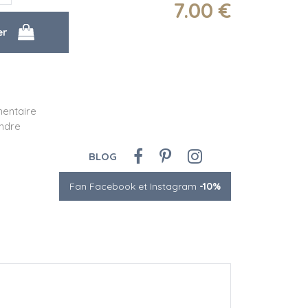
7
.00
€
mentaire
endre
BLOG
Fan Facebook et Instagram
-10%