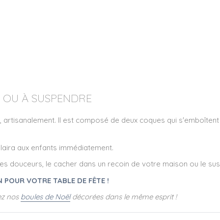
 OU À SUSPENDRE
 artisanalement. Il est composé de deux coques qui s'emboîtent f
t plaira aux enfants immédiatement.
res douceurs, le cacher dans un recoin de votre maison ou le su
 POUR VOTRE TABLE DE FÊTE !
ez nos
boules de Noël
décorées dans le même esprit !