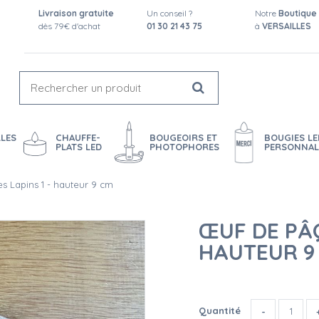
Livraison gratuite
Un conseil ?
Notre
Boutique
dès 79€ d'achat
01 30 21 43 75
à
VERSAILLES
LES
CHAUFFE-
BOUGEOIRS ET
BOUGIES LE
PLATS LED
PHOTOPHORES
PERSONNAL
s Lapins 1 - hauteur 9 cm
ŒUF DE PÂQ
HAUTEUR 9
Quantité