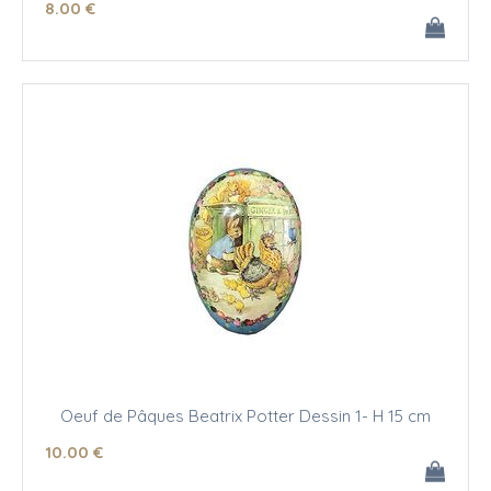
8
.00
€
Oeuf de Pâques Beatrix Potter Dessin 1- H 15 cm
10
.00
€