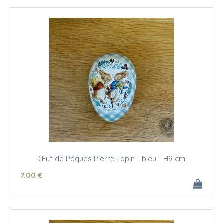
Œuf de Pâques Pierre Lapin - bleu - H9 cm
7
.00
€