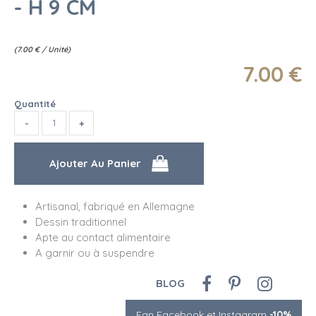
- H 9 CM
(
7.00
€
/ Unité)
7
.00
€
Quantité
Artisanal, fabriqué en Allemagne
Dessin traditionnel
Apte au contact alimentaire
A garnir ou à suspendre
BLOG
Fan Facebook et Instagram
-10%