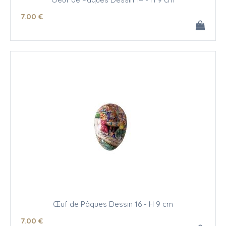
7
.00
€
Œuf de Pâques Dessin 16 - H 9 cm
7
.00
€