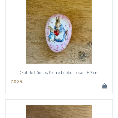
Œuf de Pâques Pierre Lapin - rose - H9 cm
7
.00
€