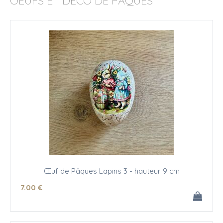
OEUFS ET DÉCO DE PÂQUES
Œuf de Pâques Lapins 3 - hauteur 9 cm
7
.00
€