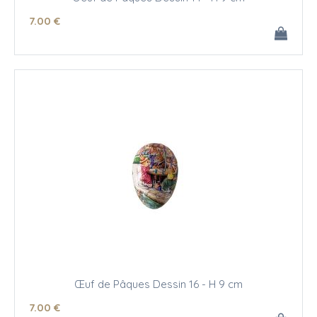
7
.00
€
Œuf de Pâques Dessin 16 - H 9 cm
7
.00
€