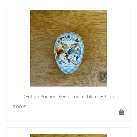
Œuf de Pâques Pierre Lapin - bleu - H9 cm
7
.00
€