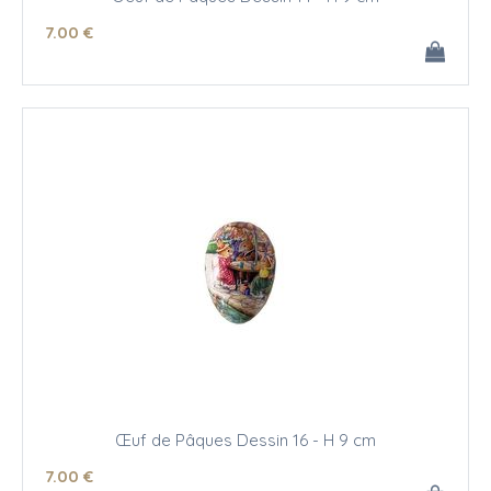
7
.00
€
Œuf de Pâques Dessin 16 - H 9 cm
7
.00
€