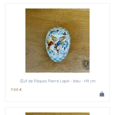
Œuf de Pâques Pierre Lapin - bleu - H9 cm
7
.00
€