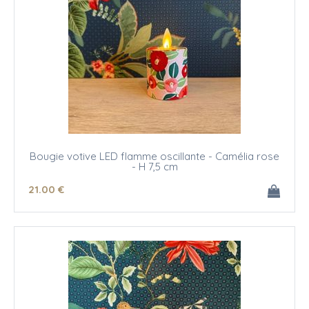
Bougie votive LED flamme oscillante - Camélia rose
- H 7,5 cm
21
.00
€