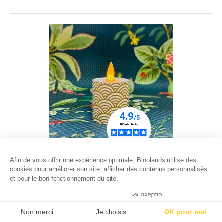
Afin de vous offrir une expérience optimale, Bloolands utilise des
Bougie votive LED flamme oscillante - Vagues Or -
cookies pour améliorer son site, afficher des contenus personnalisés
H 7,5 cm
et pour le bon fonctionnement du site.
21
.00
€
Consentements certifiés par
Non merci
Je choisis
OK pour moi