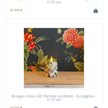
H 7,5 cm
21
.00
€
Bougie votive LED flamme oscillante - Eucalyptus -
H 7,5 cm
21
.00
€