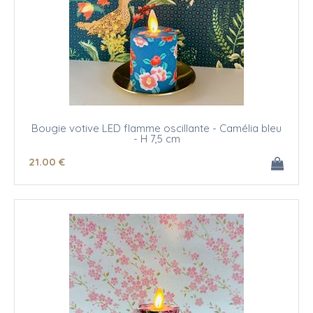
Bougie votive LED flamme oscillante - Camélia bleu
- H 7,5 cm
21
.00
€