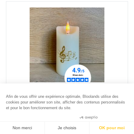
Bougie LED Cire Ivoire ø 5 cm H 11cm - Notes de
musique Or
Afin de vous offrir une expérience optimale, Bloolands utilise des
cookies pour améliorer son site, afficher des contenus personnalisés
26
.00
€
et pour le bon fonctionnement du site.
Consentements certifiés par
Non merci
Je choisis
OK pour moi