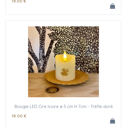
19
.00
€
Bougie LED Cire Ivoire ø 5 cm H 7cm - Trèfle doré
18
.00
€