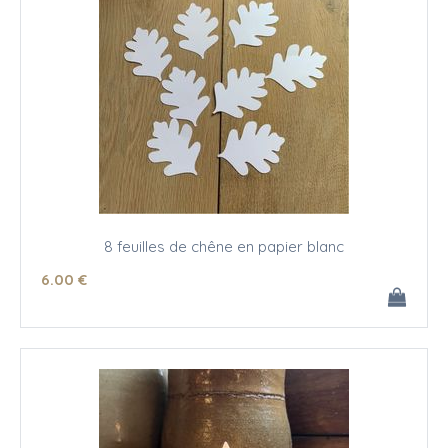
8 feuilles de chêne en papier blanc
6
.00
€