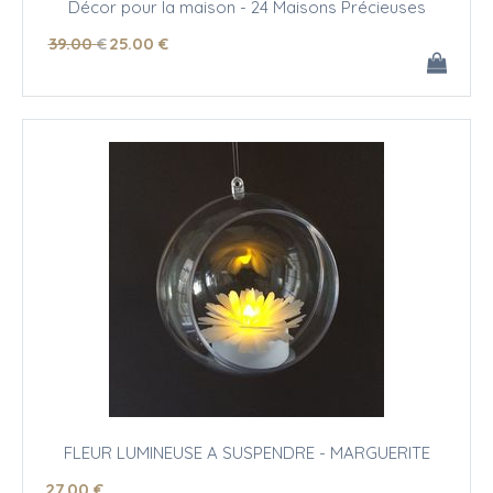
Décor pour la maison - 24 Maisons Précieuses
39
.00
€
25
.00
€
FLEUR LUMINEUSE A SUSPENDRE - MARGUERITE
27
.00
€