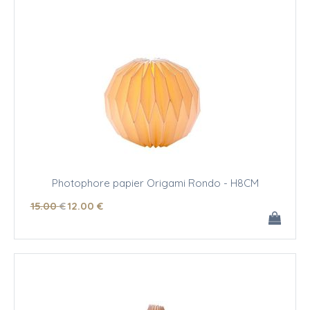
Photophore papier Origami Rondo - H8CM
15
.00
€
12
.00
€