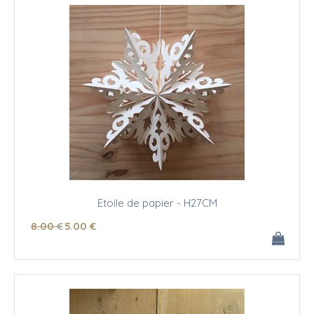
Etoile de papier - H27CM
8
.00
€
5
.00
€