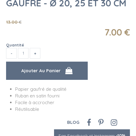
GAUFRÉ - Ø 20, 25 ET 30 CM
13
.00
€
7
.00
€
Quantité
Papier gaufré de qualité
Ruban en satin fourni
Facile à accrocher
Réutilisable
BLOG
Fan Facebook et Instagram
-10%