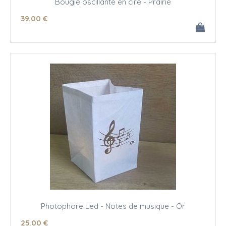
Bougie oscillante en cire - Prairie
39
.00
€
Photophore Led - Notes de musique - Or
25
.00
€