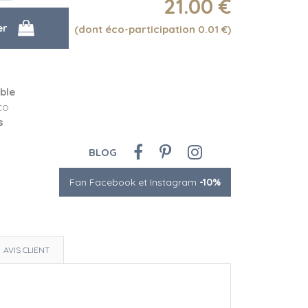
21
.00
€
(dont éco-participation 0.01
€
)
able
co
s
BLOG
Fan Facebook et Instagram
-10%
AVIS CLIENT