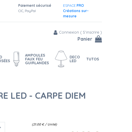
Paiement sécurisé
ESPACE
PRO
CIC, PayPal
Créations sur-
mesure
Connexion
(
S'inscrire
)
Panier
AMPOULES
D
DECO
FAUX FEU
TUTOS
ISÉES
LED
GUIRLANDES
E LED - CARPE DIEM
(
21.00
€
/ Unité)