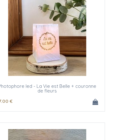
Photophore led - La Vie est Belle + couronne
de fleurs
7
.00
€