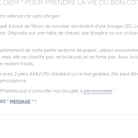
DIEM " POUR PRENDRE LA VIE DU BON CÔT
ans retenue car sans danger !
é à base de fibres de cocotier est éclairé d'une bougie LED. Le
nte. Déposée sur une table de chevet, une étagère ou sur un bu
 pleinement de cette petite lanterne de papier, utilisez exclusivem
ais elle ne chauffe pas, ne brûle pas et ne fume pas. Ainsi, la c
e restent froids.
 avec 2 piles AAA/LR3 standard ou rechargeables. Elle peut êt
re photophore.
'hésitez pas à consulter nos bougies à
personnaliser
!
ES "
MESSAGE
" !