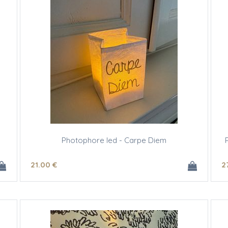
Photophore led - Carpe Diem
21
.00
€
2