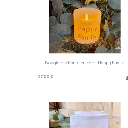
Bougie oscillante en cire - Happy Family
27
.00
€